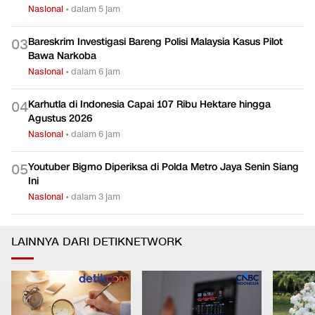
Nasional
•
dalam 5 jam
Bareskrim Investigasi Bareng Polisi Malaysia Kasus Pilot
0
3
Bawa Narkoba
Nasional
•
dalam 6 jam
Karhutla di Indonesia Capai 107 Ribu Hektare hingga
0
4
Agustus 2026
Nasional
•
dalam 6 jam
Youtuber Bigmo Diperiksa di Polda Metro Jaya Senin Siang
0
5
Ini
Nasional
•
dalam 3 jam
LAINNYA DARI DETIKNETWORK