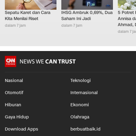
Sepatu Karet dan Cara
IHSG Ambruk 0,69%, Dua
5 Potret
Kita Menilai Riset
Saham Ini Jadi
Annisa d
Ahmad, D
dalam 7 jam
dalam 7 jam
dalam 7 j
Nasional
Teknologi
Otomotif
Internasional
Hiburan
Ekonomi
Gaya Hidup
Olahraga
Download Apps
berbuatbaik.id