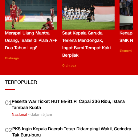
Merapal Ulang Mantra
Saat Kepala Garuda
Kenapa B
Usang, 'Balas di Piala AFF
Terlena Mendongak,
SMK Nga
Dua Tahun Lagi'
Ingat Bumi Tempat Kaki
Ekonomi
Berpijak
Olahraga
Olahraga
TERPOPULER
Peserta War Ticket HUT ke-81 RI Capai 336 Ribu, Istana
0
1
Tambah Kuota
Nasional
•
dalam 5 jam
PKS Ingin Kepala Daerah Tetap Didampingi Wakil, Gerindra
0
2
Tak Buru-buru