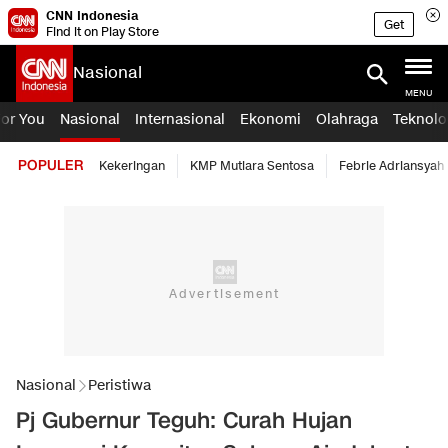
CNN Indonesia
Get
Find it on Play Store
Nasional
MENU
For You
Nasional
Internasional
Ekonomi
Olahraga
Teknolo
POPULER
Kekeringan
KMP Mutiara Sentosa
Febrie Adriansyah
Nasional
Peristiwa
Pj Gubernur Teguh: Curah Hujan