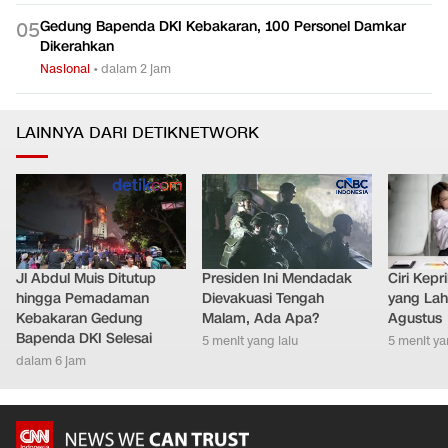
Gedung Bapenda DKI Kebakaran, 100 Personel Damkar
0
5
Dikerahkan
Nasional
•
dalam 2 jam
LAINNYA DARI DETIKNETWORK
Jl Abdul Muis Ditutup
Presiden Ini Mendadak
Ciri Kep
hingga Pemadaman
Dievakuasi Tengah
yang Lahi
Kebakaran Gedung
Malam, Ada Apa?
Agustus
Bapenda DKI Selesai
5 menit yang lalu
5 menit ya
dalam 6 jam