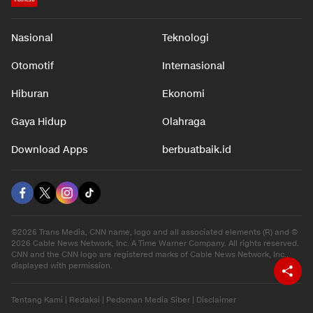
Nasional
Teknologi
Otomotif
Internasional
Hiburan
Ekonomi
Gaya Hidup
Olahraga
Download Apps
berbuatbaik.id
©2026 Trans Media, CNN name, logo and all associated elements (R) and ©
2026 Cable News Network, Inc. A Time Warner Company. All rights reserved.
CNN and the CNN logo are registered marks of Cable News Network, Inc.,
displayed with permission.
Tentang Kami
|
Redaksi
|
Pedoman Media Siber
|
Disclaimer