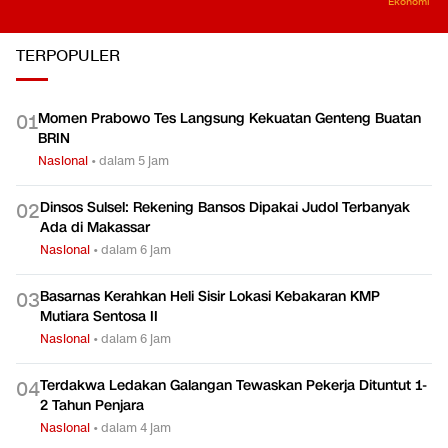
Ekonomi
TERPOPULER
Momen Prabowo Tes Langsung Kekuatan Genteng Buatan
0
1
BRIN
Nasional
•
dalam 5 jam
Dinsos Sulsel: Rekening Bansos Dipakai Judol Terbanyak
0
2
Ada di Makassar
Nasional
•
dalam 6 jam
Basarnas Kerahkan Heli Sisir Lokasi Kebakaran KMP
0
3
Mutiara Sentosa II
Nasional
•
dalam 6 jam
Terdakwa Ledakan Galangan Tewaskan Pekerja Dituntut 1-
0
4
2 Tahun Penjara
Nasional
•
dalam 4 jam