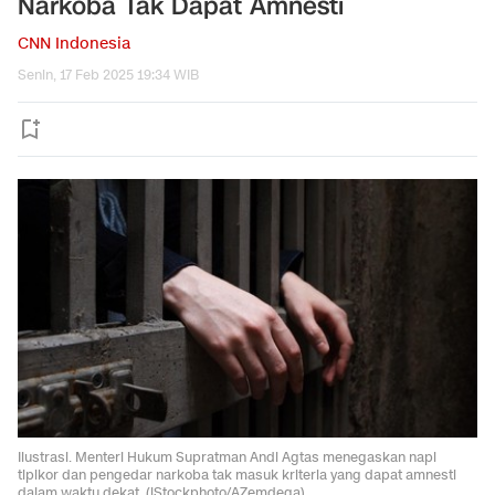
Narkoba Tak Dapat Amnesti
CNN Indonesia
Senin, 17 Feb 2025 19:34 WIB
Ilustrasi. Menteri Hukum Supratman Andi Agtas menegaskan napi
tipikor dan pengedar narkoba tak masuk kriteria yang dapat amnesti
dalam waktu dekat. (iStockphoto/AZemdega)