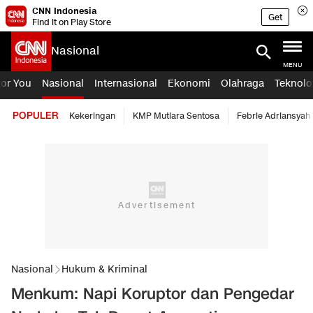
CNN Indonesia
Get
Find it on Play Store
Nasional
MENU
For You
Nasional
Internasional
Ekonomi
Olahraga
Teknolo
POPULER
Kekeringan
KMP Mutiara Sentosa
Febrie Adriansyah
Nasional
Hukum & Kriminal
Menkum: Napi Koruptor dan Pengedar