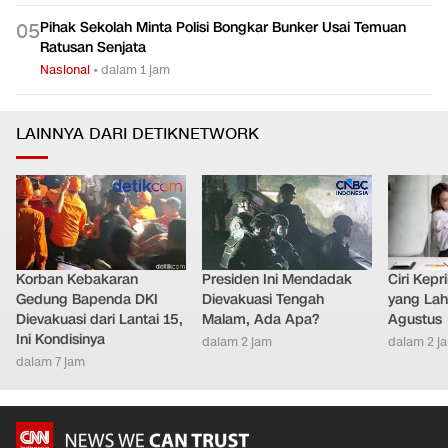
Pihak Sekolah Minta Polisi Bongkar Bunker Usai Temuan
0
5
Ratusan Senjata
Nasional
•
dalam 1 jam
LAINNYA DARI DETIKNETWORK
Korban Kebakaran
Presiden Ini Mendadak
Ciri Kep
Gedung Bapenda DKI
Dievakuasi Tengah
yang Lahi
Dievakuasi dari Lantai 15,
Malam, Ada Apa?
Agustus
Ini Kondisinya
dalam 2 jam
dalam 2 j
dalam 7 jam