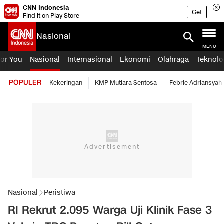
CNN Indonesia
Get
Find it on Play Store
Nasional
MENU
For You
Nasional
Internasional
Ekonomi
Olahraga
Teknolo
POPULER
Kekeringan
KMP Mutiara Sentosa
Febrie Adriansyah
Nasional
Peristiwa
RI Rekrut 2.095 Warga Uji Klinik Fase 3