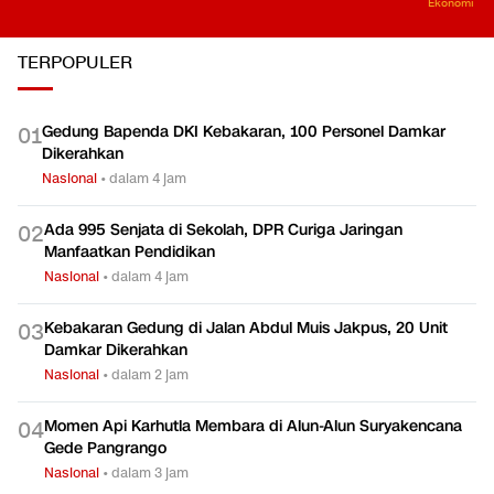
Ekonomi
TERPOPULER
Gedung Bapenda DKI Kebakaran, 100 Personel Damkar
0
1
Dikerahkan
Nasional
•
dalam 4 jam
Ada 995 Senjata di Sekolah, DPR Curiga Jaringan
0
2
Manfaatkan Pendidikan
Nasional
•
dalam 4 jam
Kebakaran Gedung di Jalan Abdul Muis Jakpus, 20 Unit
0
3
Damkar Dikerahkan
Nasional
•
dalam 2 jam
Momen Api Karhutla Membara di Alun-Alun Suryakencana
0
4
Gede Pangrango
Nasional
•
dalam 3 jam