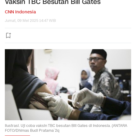
Vaksin TBC Besutan Bill Gates
CNN Indonesia
Jumat, 09 Mei 2025 14:47 WIB
Ilustrasi. Uji coba vaksin TBC besutan Bill Gates di Indonesia. (ANTARA
FOTO/Dhimas Budi Pratama`2q