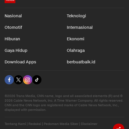
Nasional
Teknologi
Otomotif
Internasional
Hiburan
Ekonomi
Gaya Hidup
Olahraga
Download Apps
berbuatbaik.id
©2026 Trans Media, CNN name, logo and all associated elements (R) and ©
2026 Cable News Network, Inc. A Time Warner Company. All rights reserved.
CNN and the CNN logo are registered marks of Cable News Network, Inc.,
displayed with permission.
Tentang Kami
|
Redaksi
|
Pedoman Media Siber
|
Disclaimer