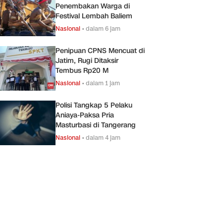
Penembakan Warga di
Festival Lembah Baliem
Nasional
•
dalam 6 jam
Penipuan CPNS Mencuat di
Jatim, Rugi Ditaksir
Tembus Rp20 M
Nasional
•
dalam 1 jam
Polisi Tangkap 5 Pelaku
Aniaya-Paksa Pria
Masturbasi di Tangerang
Nasional
•
dalam 4 jam