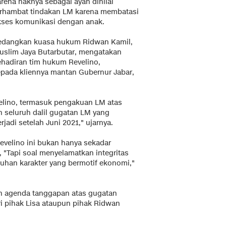
arena haknya sebagai ayah dinilai
erhambat tindakan LM karena membatasi
kses komunikasi dengan anak.
edangkan kuasa hukum Ridwan Kamil,
uslim Jaya Butarbutar, mengatakan
ehadiran tim hukum Revelino,
epada kliennya mantan Gubernur Jabar,
elino, termasuk pengakuan LM atas
n seluruh dalil gugatan LM yang
adi setelah Juni 2021," ujarnya.
evelino ini bukan hanya sekadar
"Tapi soal menyelamatkan integritas
nuhan karakter yang bermotif ekonomi,"
n agenda tanggapan atas gugatan
ri pihak Lisa ataupun pihak Ridwan