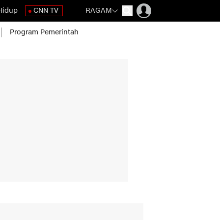
Hidup
CNN TV
RAGAM
Program Pemerintah