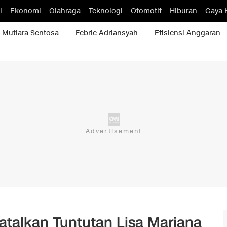
l
Ekonomi
Olahraga
Teknologi
Otomotif
Hiburan
Gaya 
Mutiara Sentosa
Febrie Adriansyah
Efisiensi Anggaran
atalkan Tuntutan Lisa Mariana