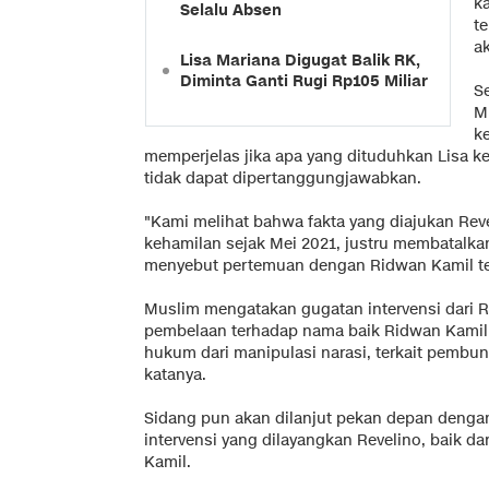
k
Selalu Absen
t
a
Lisa Mariana Digugat Balik RK,
Diminta Ganti Rugi Rp105 Miliar
S
M
k
memperjelas jika apa yang dituduhkan Lisa k
tidak dapat dipertanggungjawabkan.
"Kami melihat bahwa fakta yang diajukan Rev
kehamilan sejak Mei 2021, justru membatalka
menyebut pertemuan dengan Ridwan Kamil terj
Muslim mengatakan gugatan intervensi dari R
pembelaan terhadap nama baik Ridwan Kamil, 
hukum dari manipulasi narasi, terkait pembu
katanya.
Sidang pun akan dilanjut pekan depan denga
intervensi yang dilayangkan Revelino, baik da
Kamil.