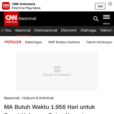
CNN Indonesia
Get
Find it on Play Store
Nasional
MENU
For You
Nasional
Internasional
Ekonomi
Olahraga
Teknolo
POPULER
Kekeringan
KMP Mutiara Sentosa
Febrie Adriansyah
Nasional
Hukum & Kriminal
MA Butuh Waktu 1.956 Hari untuk