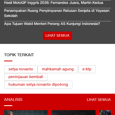
Hasil MotoGP Inggris 2026: Fernandez Juara, Martin Kedua
Penampakan Ruang Penyimpanan Ratusan Senjata di Yayasan
Sekolah
Apa Tujuan Wakil Menteri Perang AS Kunjungi Indonesia?
LIHAT SEMUA
TOPIK TERKAIT
setya novanto
mahkamah agung
e-ktp
peninjauan kembali
hukuman setya novanto dipotong
ANALISIS
LIHAT SEMUA