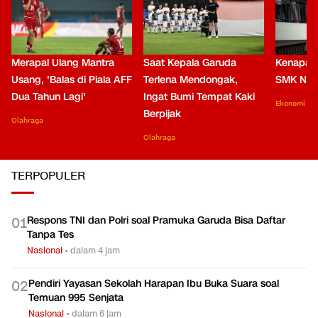
Merapal Ulang Mantra
Saat Kepala Garuda
Kenapa B
Usang, 'Balas di Piala AFF
Terlena Mendongak,
SMK Nga
Dua Tahun Lagi'
Ingat Bumi Tempat Kaki
Ekonomi
Berpijak
Olahraga
Olahraga
TERPOPULER
Respons TNI dan Polri soal Pramuka Garuda Bisa Daftar
0
1
Tanpa Tes
Nasional
•
dalam 4 jam
Pendiri Yayasan Sekolah Harapan Ibu Buka Suara soal
0
2
Temuan 995 Senjata
Nasional
•
dalam 6 jam