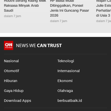
Houthi Serang Kilang Milik
HP Biasa Mulai
Wajah Ca
Raksasa Minyak Arab
Ditinggalkan, Ponsel
Julie Este
Saudi
Jenis Ini Guncang Pasar
Perhatian
2026
di Usia 3
dalam 7 jam
dalam 7 jam
dalam 7 j
Nasional
Teknologi
Otomotif
Internasional
Hiburan
Ekonomi
Gaya Hidup
Olahraga
Download Apps
berbuatbaik.id