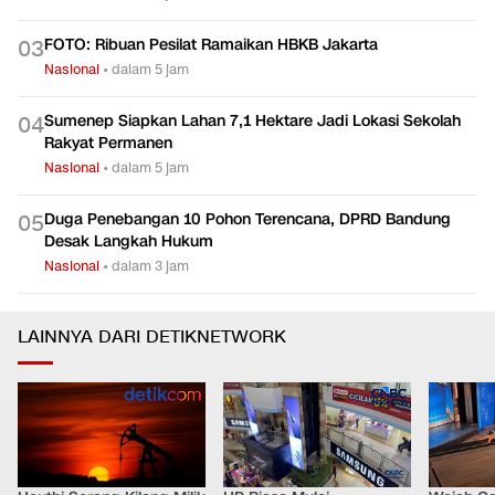
FOTO: Ribuan Pesilat Ramaikan HBKB Jakarta
0
3
Nasional
•
dalam 5 jam
Sumenep Siapkan Lahan 7,1 Hektare Jadi Lokasi Sekolah
0
4
Rakyat Permanen
Nasional
•
dalam 5 jam
Duga Penebangan 10 Pohon Terencana, DPRD Bandung
0
5
Desak Langkah Hukum
Nasional
•
dalam 3 jam
LAINNYA DARI DETIKNETWORK