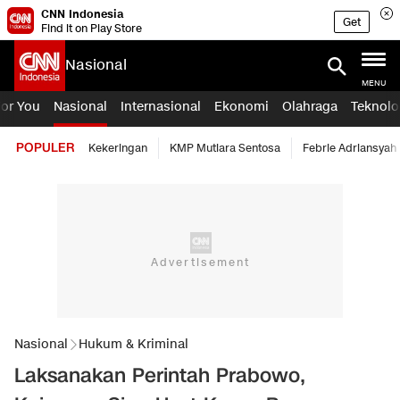
CNN Indonesia
Get
Find it on Play Store
Nasional
MENU
For You
Nasional
Internasional
Ekonomi
Olahraga
Teknolo
POPULER
Kekeringan
KMP Mutiara Sentosa
Febrie Adriansyah
Nasional
Hukum & Kriminal
Laksanakan Perintah Prabowo,