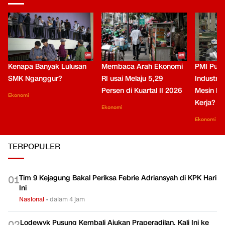
Kenapa Banyak Lulusan
Membaca Arah Ekonomi
PMI Puli
SMK Nganggur?
RI usai Melaju 5,29
Industri 
Persen di Kuartal II 2026
Mesin Pe
Ekonomi
Kerja?
Ekonomi
Ekonomi
TERPOPULER
Tim 9 Kejagung Bakal Periksa Febrie Adriansyah di KPK Hari
0
1
Ini
Nasional
•
dalam 4 jam
Lodewyk Pusung Kembali Ajukan Praperadilan, Kali Ini ke
0
2