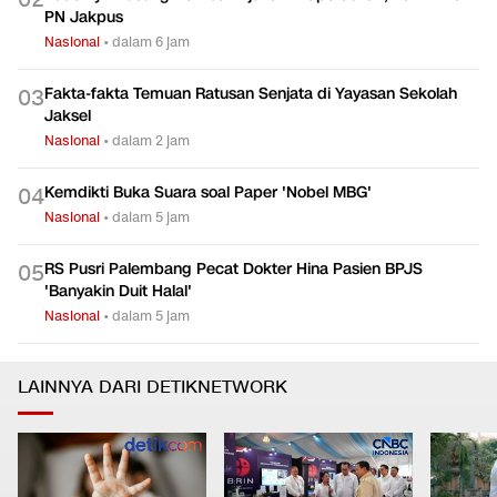
PN Jakpus
Nasional
•
dalam 6 jam
Fakta-fakta Temuan Ratusan Senjata di Yayasan Sekolah
0
3
Jaksel
Nasional
•
dalam 2 jam
Kemdikti Buka Suara soal Paper 'Nobel MBG'
0
4
Nasional
•
dalam 5 jam
RS Pusri Palembang Pecat Dokter Hina Pasien BPJS
0
5
'Banyakin Duit Halal'
Nasional
•
dalam 5 jam
LAINNYA DARI DETIKNETWORK