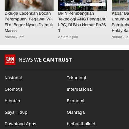
Diduga Lecehkan Bocah
BRIN Kembangkan
Kabar Bah
Perempuan, Pegawai Wi-
Teknologi ANG Pengganti
Umumkan
Fi di Bogor Nyaris Diamuk
LPG, RI Bisa Hemat Rp26
Pernikah
Massa
T
Haldy Sa
dalam 7 jam
dalam 7 jam
dalam 7 j
Nasional
Teknologi
Otomotif
Internasional
Hiburan
Ekonomi
Gaya Hidup
Olahraga
Download Apps
berbuatbaik.id