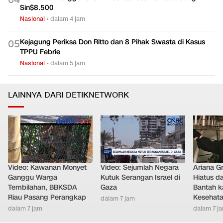
Sin$8.500
Nasional
•
dalam 4 jam
Kejagung Periksa Don Ritto dan 8 Pihak Swasta di Kasus
0
5
TPPU Febrie
Nasional
•
dalam 5 jam
LAINNYA DARI DETIKNETWORK
Video: Kawanan Monyet
Video: Sejumlah Negara
Ariana G
Ganggu Warga
Kutuk Serangan Israel di
Hiatus da
Tembilahan, BBKSDA
Gaza
Bantah k
Riau Pasang Perangkap
Kesehat
dalam 7 jam
dalam 7 jam
dalam 7 j