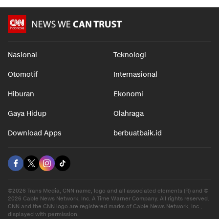
Nasional
Teknologi
Otomotif
Internasional
Hiburan
Ekonomi
Gaya Hidup
Olahraga
Download Apps
berbuatbaik.id
©2026 Trans Media, CNN name, logo and all associated elements (R) and ©
2026 Cable News Network, Inc. A Time Warner Company. All rights reserved.
CNN and the CNN logo are registered marks of Cable News Network, Inc.,
displayed with permission.