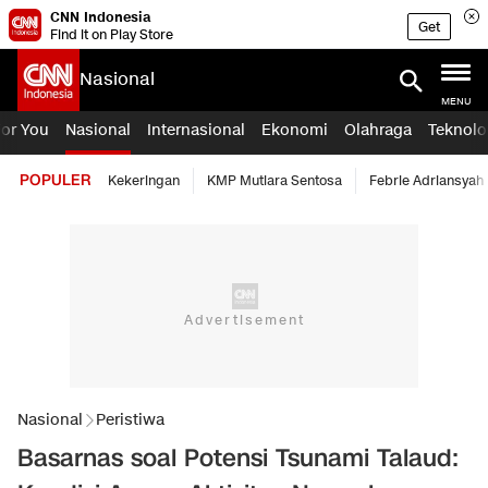
CNN Indonesia
Get
Find it on Play Store
Nasional
MENU
For You
Nasional
Internasional
Ekonomi
Olahraga
Teknolo
POPULER
Kekeringan
KMP Mutiara Sentosa
Febrie Adriansyah
Nasional
Peristiwa
Basarnas soal Potensi Tsunami Talaud: