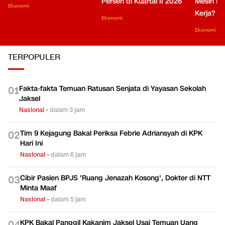
Persen di Kuartal II 2026
Mesin Pe
Ekonomi
Kerja?
Ekonomi
Ekonomi
TERPOPULER
Fakta-fakta Temuan Ratusan Senjata di Yayasan Sekolah
0
1
Jaksel
Nasional
•
dalam 3 jam
Tim 9 Kejagung Bakal Periksa Febrie Adriansyah di KPK
0
2
Hari Ini
Nasional
•
dalam 6 jam
Cibir Pasien BPJS 'Ruang Jenazah Kosong', Dokter di NTT
0
3
Minta Maaf
Nasional
•
dalam 5 jam
KPK Bakal Panggil Kakanim Jaksel Usai Temuan Uang
0
4