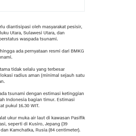
u diantisipasi oleh masyarakat pesisir,
uku Utara, Sulawesi Utara, dan
berstatus waspada tsunami.
 hingga ada pernyataan resmi dari BMKG
unami.
ma tidak selalu yang terbesar
lokasi radius aman (minimal sejauh satu
an.
a tsunami dengan estimasi ketinggian
ah Indonesia bagian timur. Estimasi
at pukul 16.30 WIT.
t ukur muka air laut di kawasan Pasifik
i, seperti di Kusiro, Jepang (39
, dan Kamchatka, Rusia (84 centimeter).