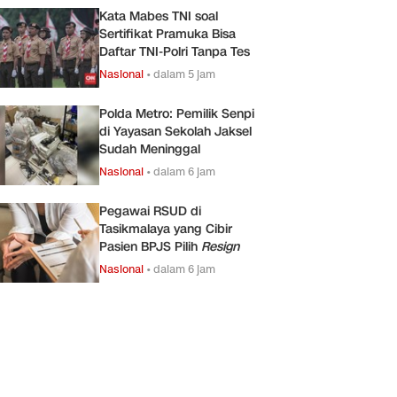
Kata Mabes TNI soal
Sertifikat Pramuka Bisa
Daftar TNI-Polri Tanpa Tes
Nasional
•
dalam 5 jam
Polda Metro: Pemilik Senpi
di Yayasan Sekolah Jaksel
Sudah Meninggal
Nasional
•
dalam 6 jam
Pegawai RSUD di
Tasikmalaya yang Cibir
Pasien BPJS Pilih
Resign
Nasional
•
dalam 6 jam