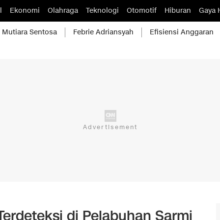
l
Ekonomi
Olahraga
Teknologi
Otomotif
Hiburan
Gaya 
Mutiara Sentosa
Febrie Adriansyah
Efisiensi Anggaran
erdeteksi di Pelabuhan Sarmi