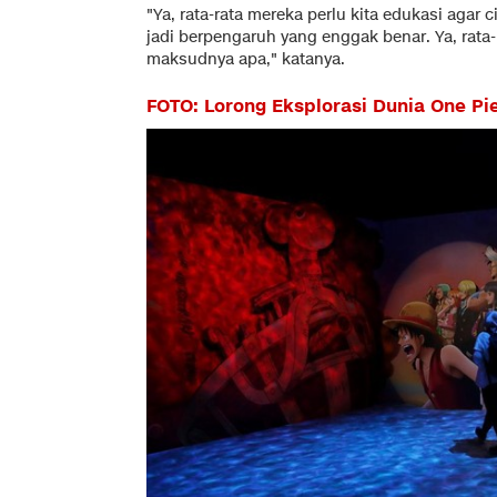
"Ya, rata-rata mereka perlu kita edukasi agar
jadi berpengaruh yang enggak benar. Ya, rata-
maksudnya apa," katanya.
FOTO: Lorong Eksplorasi Dunia One Pi