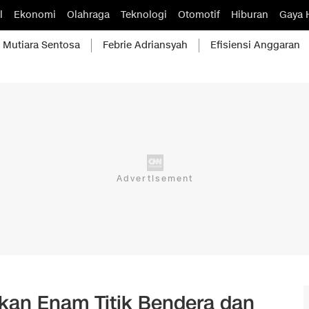
l
Ekonomi
Olahraga
Teknologi
Otomotif
Hiburan
Gaya 
Mutiara Sentosa
Febrie Adriansyah
Efisiensi Anggaran
kan Enam Titik Bendera dan