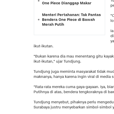
T
One Piece Dianggap Makar
p
Menteri Pertahanan: Tak Pantas
"O
Bendera One Piece di Bawah
lo
Merah Putih
I
d
y
ikut-ikutan.
"Bukan karena dia mau menentang gitu kayakn
ikut-ikutan," ujar Tundjung.
Tundjung juga meminta masyarakat tidak muda
maknanya, hanya karena ingin viral di media s
"Rata-rata mereka cuma gaya-gayaan. Iya, biar vi
Putihnya di atas, bendera tengkoraknya di ba
Tundjung menyebut, pihaknya perlu mengedu
Surabaya justru menyebarkan simbol-simbol y