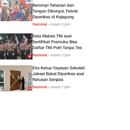
Berompi Tahanan dan
Tangan Diborgol, Febrie
Diperiksa di Kejagung
Nasional
•
dalam 3 jam
Kata Mabes TNI soal
Sertifikat Pramuka Bisa
Daftar TNI-Polri Tanpa Tes
Nasional
•
dalam 3 jam
Eks Ketua Yayasan Sekolah
Jaksel Bakal Diperiksa soal
Ratusan Senjata
Nasional
•
dalam 7 jam