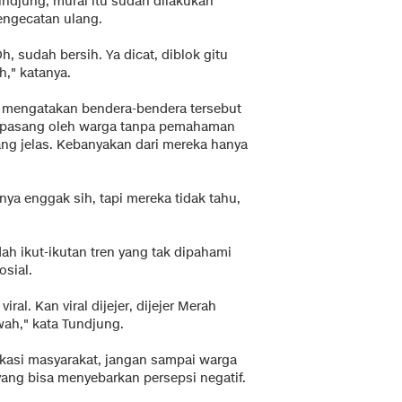
undjung, mural itu sudah dilakukan
engecatan ulang.
h, sudah bersih. Ya dicat, diblok gitu
h," katanya.
a mengatakan bendera-bendera tersebut
ipasang oleh warga tanpa pemahaman
ang jelas. Kebanyakan dari mereka hanya
ya enggak sih, tapi mereka tidak tahu,
h ikut-ikutan tren yang tak dipahami
osial.
ral. Kan viral dijejer, dijejer Merah
wah," kata Tundjung.
kasi masyarakat, jangan sampai warga
ang bisa menyebarkan persepsi negatif.