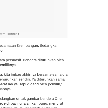
 WITH CONTENT
, Kecamatan Krembangan. Sedangkan
lo.
ra persuasif. Bendera diturunkan oleh
pemiliknya.
Ya, kita imbau akhirnya bersama-sama dia
enurunkan sendiri. Ya diturunkan sama
arat lah ya. Tapi diganti oleh pemilik,"
capnya.
edangkan untuk gambar bendera One
iece di paving jalan kampung, menurut