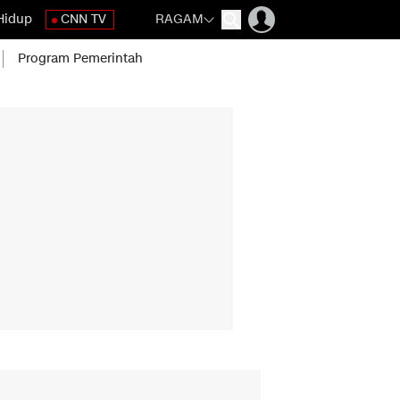
Hidup
CNN TV
RAGAM
Program Pemerintah