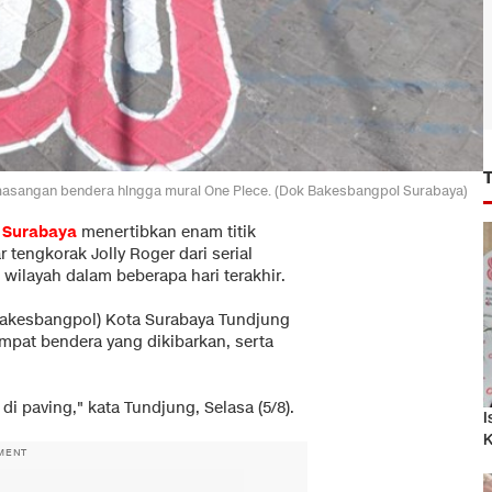
masangan bendera hingga mural One Piece. (Dok Bakesbangpol Surabaya)
a
Surabaya
menertibkan enam titik
engkorak Jolly Roger dari serial
wilayah dalam beberapa hari terakhir.
Bakesbangpol) Kota Surabaya Tundjung
empat bendera yang dikibarkan, serta
di paving," kata Tundjung, Selasa (5/8).
I
K
MENT