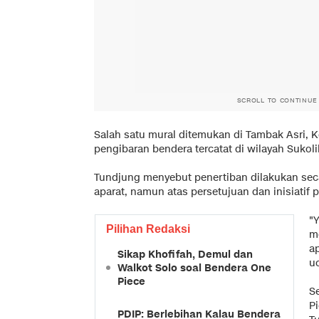
SCROLL TO CONTINUE
Salah satu mural ditemukan di Tambak Asri
pengibaran bendera tercatat di wilayah Sukoli
Tundjung menyebut penertiban dilakukan seca
aparat, namun atas persetujuan dan inisiatif 
"
Pilihan Redaksi
m
ap
Sikap Khofifah, Demul dan
u
Walkot Solo soal Bendera One
Piece
S
P
PDIP: Berlebihan Kalau Bendera