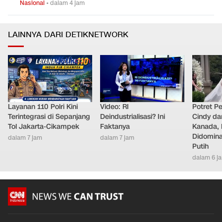
Nasional
•
dalam 4 jam
LAINNYA DARI DETIKNETWORK
Layanan 110 Polri Kini
Video: RI
Potret Pe
Terintegrasi di Sepanjang
Deindustrialisasi? Ini
Cindy da
Tol Jakarta-Cikampek
Faktanya
Kanada, 
Didomina
dalam 7 jam
dalam 7 jam
Putih
dalam 6 j