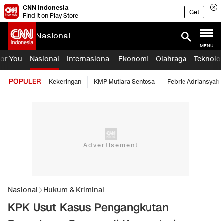
CNN Indonesia
Get
Find it on Play Store
Nasional
MENU
For You
Nasional
Internasional
Ekonomi
Olahraga
Teknolo
POPULER
Kekeringan
KMP Mutiara Sentosa
Febrie Adriansyah
Nasional
Hukum & Kriminal
KPK Usut Kasus Pengangkutan