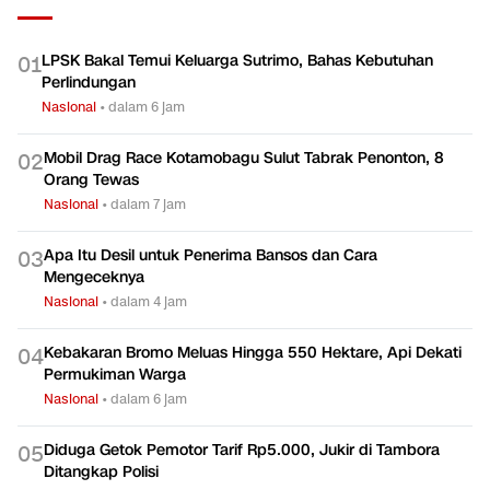
LPSK Bakal Temui Keluarga Sutrimo, Bahas Kebutuhan
0
1
Perlindungan
Nasional
•
dalam 6 jam
Mobil Drag Race Kotamobagu Sulut Tabrak Penonton, 8
0
2
Orang Tewas
Nasional
•
dalam 7 jam
Apa Itu Desil untuk Penerima Bansos dan Cara
0
3
Mengeceknya
Nasional
•
dalam 4 jam
Kebakaran Bromo Meluas Hingga 550 Hektare, Api Dekati
0
4
Permukiman Warga
Nasional
•
dalam 6 jam
Diduga Getok Pemotor Tarif Rp5.000, Jukir di Tambora
0
5
Ditangkap Polisi