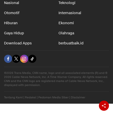
Nasional
Teknologi
Otomotif
Internasional
Hiburan
Ekonomi
Gaya Hidup
Olahraga
Download Apps
berbuatbaik.id
©2026 Trans Media, CNN name, logo and all associated elements (R) and ©
2026 Cable News Network, Inc. A Time Warner Company. All rights reserved.
CNN and the CNN logo are registered marks of Cable News Network, Inc.,
displayed with permission.
Tentang Kami
|
Redaksi
|
Pedoman Media Siber
|
Disclaimer