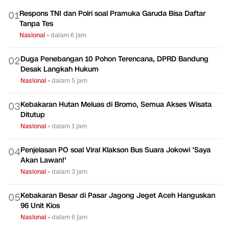
Respons TNI dan Polri soal Pramuka Garuda Bisa Daftar
0
1
Tanpa Tes
Nasional
•
dalam 6 jam
Duga Penebangan 10 Pohon Terencana, DPRD Bandung
0
2
Desak Langkah Hukum
Nasional
•
dalam 5 jam
Kebakaran Hutan Meluas di Bromo, Semua Akses Wisata
0
3
Ditutup
Nasional
•
dalam 1 jam
Penjelasan PO soal Viral Klakson Bus Suara Jokowi 'Saya
0
4
Akan Lawan!'
Nasional
•
dalam 3 jam
Kebakaran Besar di Pasar Jagong Jeget Aceh Hanguskan
0
5
96 Unit Kios
Nasional
•
dalam 6 jam