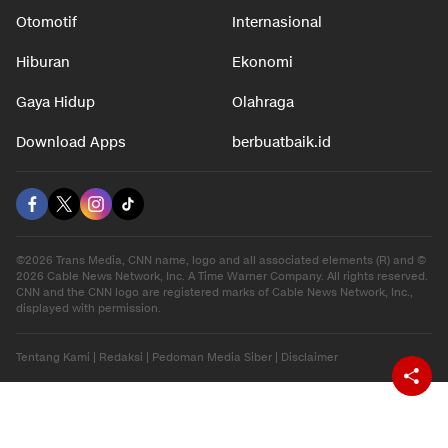
Otomotif
Internasional
Hiburan
Ekonomi
Gaya Hidup
Olahraga
Download Apps
berbuatbaik.id
©2026 Trans Media, CNN name, logo and all associated elements (R) and ©
2026 Cable News Network, Inc. A Time Warner Company. All rights reserved.
CNN and the CNN logo are registered marks of Cable News Network, Inc.,
displayed with permission.
Tentang Kami
|
Redaksi
|
Pedoman Media Siber
|
Disclaimer