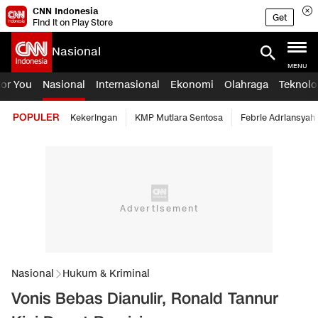
CNN Indonesia
Get
Find it on Play Store
Nasional
MENU
For You
Nasional
Internasional
Ekonomi
Olahraga
Teknolo
POPULER
Kekeringan
KMP Mutiara Sentosa
Febrie Adriansyah
Nasional
Hukum & Kriminal
Vonis Bebas Dianulir, Ronald Tannur