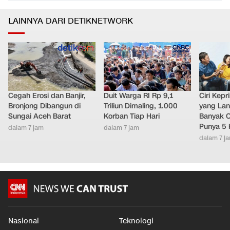
LAINNYA DARI DETIKNETWORK
Cegah Erosi dan Banjir,
Duit Warga RI Rp 9,1
Ciri Kep
Bronjong Dibangun di
Triliun Dimaling, 1.000
yang Lan
Sungai Aceh Barat
Korban Tiap Hari
Banyak O
Punya 5 
dalam 7 jam
dalam 7 jam
dalam 7 j
Nasional
Teknologi