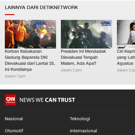
LAINNYA DARI DETIKNETWORK
Korban Kebakaran
Presiden Ini Mendadak
Ciri Kep
Gedung Bapenda DKI
Dievakuasi Tengah
yang Lahi
Dievakuasi dari Lantai 15,
Malam, Ada Apa?
Agustus
Ini Kondisinya
dalam 2 jam
dalam 2 j
dalam 7 jam
Nasional
Teknologi
Otomotif
Internasional