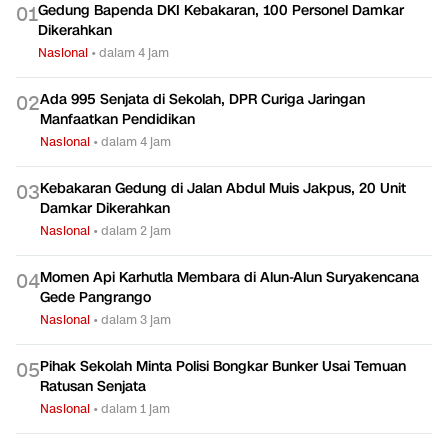
Gedung Bapenda DKI Kebakaran, 100 Personel Damkar
0
1
Dikerahkan
Nasional
•
dalam 4 jam
Ada 995 Senjata di Sekolah, DPR Curiga Jaringan
0
2
Manfaatkan Pendidikan
Nasional
•
dalam 4 jam
Kebakaran Gedung di Jalan Abdul Muis Jakpus, 20 Unit
0
3
Damkar Dikerahkan
Nasional
•
dalam 2 jam
Momen Api Karhutla Membara di Alun-Alun Suryakencana
0
4
Gede Pangrango
Nasional
•
dalam 3 jam
Pihak Sekolah Minta Polisi Bongkar Bunker Usai Temuan
0
5
Ratusan Senjata
Nasional
•
dalam 1 jam