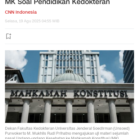
MK Soal Pendidikan Kedokteran
CNN Indonesia
Selasa, 19 Agu 2025 04:55 WIB
Dekan Fakultas Kedokteran Universitas Jenderal Soedirman (Unsoed)
Purwokerto M. Mukhlis Rudi Prihatno mengajukan uji materi sejumlah
pasal Undang-undang Kesehatan ke Mahkamah Konstitusi (MK).