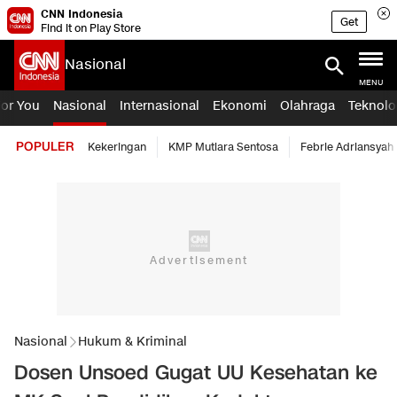
CNN Indonesia
Get
Find it on Play Store
Nasional
MENU
For You
Nasional
Internasional
Ekonomi
Olahraga
Teknolo
POPULER
Kekeringan
KMP Mutiara Sentosa
Febrie Adriansyah
Nasional
Hukum & Kriminal
Dosen Unsoed Gugat UU Kesehatan ke