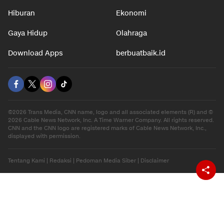
Hiburan
Ekonomi
Gaya Hidup
Olahraga
Download Apps
berbuatbaik.id
©2026 Trans Media, CNN name, logo and all associated elements (R) and ©
2026 Cable News Network, Inc. A Time Warner Company. All rights reserved.
CNN and the CNN logo are registered marks of Cable News Network, Inc.,
displayed with permission.
Tentang Kami
|
Redaksi
|
Pedoman Media Siber
|
Disclaimer