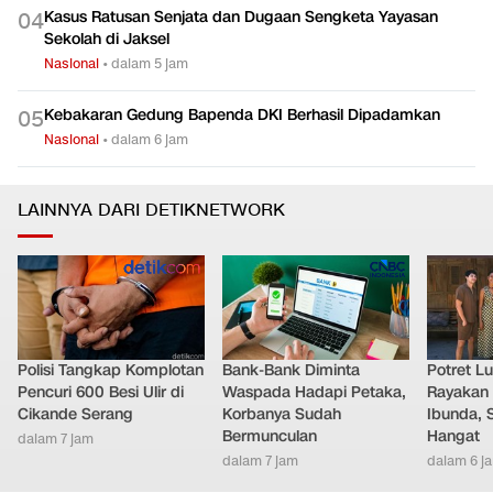
Kasus Ratusan Senjata dan Dugaan Sengketa Yayasan
0
4
Sekolah di Jaksel
Nasional
•
dalam 5 jam
Kebakaran Gedung Bapenda DKI Berhasil Dipadamkan
0
5
Nasional
•
dalam 6 jam
LAINNYA DARI DETIKNETWORK
Polisi Tangkap Komplotan
Bank-Bank Diminta
Potret L
Pencuri 600 Besi Ulir di
Waspada Hadapi Petaka,
Rayakan 
Cikande Serang
Korbanya Sudah
Ibunda, 
Bermunculan
Hangat
dalam 7 jam
dalam 7 jam
dalam 6 j