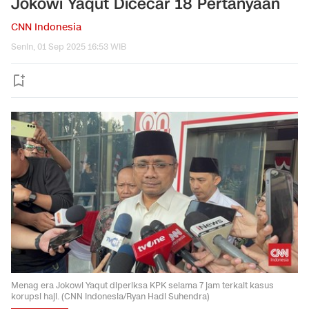
Jokowi Yaqut Dicecar 18 Pertanyaan
CNN Indonesia
Senin, 01 Sep 2025 16:53 WIB
Menag era Jokowi Yaqut diperiksa KPK selama 7 jam terkait kasus
korupsi haji. (CNN Indonesia/Ryan Hadi Suhendra)