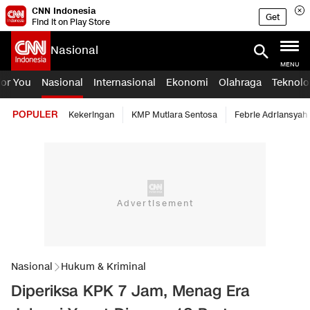
CNN Indonesia
Get
Find it on Play Store
Nasional
MENU
For You
Nasional
Internasional
Ekonomi
Olahraga
Teknolo
POPULER
Kekeringan
KMP Mutiara Sentosa
Febrie Adriansyah
Nasional
Hukum & Kriminal
Diperiksa KPK 7 Jam, Menag Era