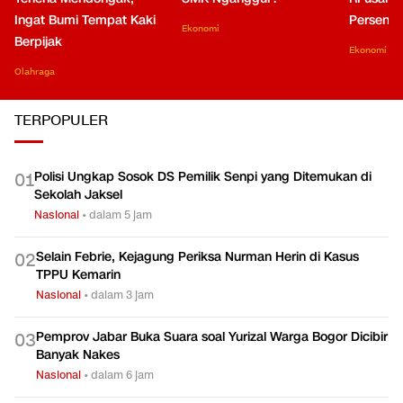
Ingat Bumi Tempat Kaki
Persen di
Ekonomi
Berpijak
Ekonomi
Olahraga
TERPOPULER
Polisi Ungkap Sosok DS Pemilik Senpi yang Ditemukan di
0
1
Sekolah Jaksel
Nasional
•
dalam 5 jam
Selain Febrie, Kejagung Periksa Nurman Herin di Kasus
0
2
TPPU Kemarin
Nasional
•
dalam 3 jam
Pemprov Jabar Buka Suara soal Yurizal Warga Bogor Dicibir
0
3
Banyak Nakes
Nasional
•
dalam 6 jam