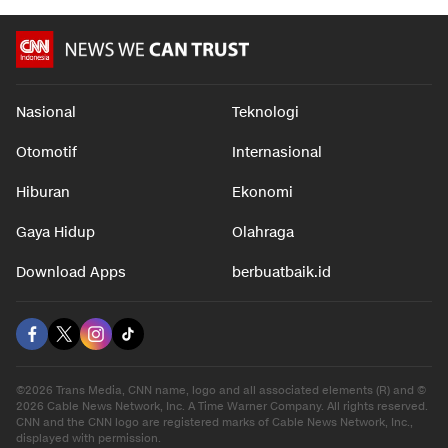
Nasional
Teknologi
Otomotif
Internasional
Hiburan
Ekonomi
Gaya Hidup
Olahraga
Download Apps
berbuatbaik.id
©2026 Trans Media, CNN name, logo and all associated elements (R) and ©
2026 Cable News Network, Inc. A Time Warner Company. All rights reserved.
CNN and the CNN logo are registered marks of Cable News Network, Inc.,
displayed with permission.