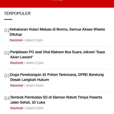
TERPOPULER
Kebakaran Hutan Meluas di Bromo, Semua Akses Wisata
0
1
Ditutup
Nasional
•
dalam 3 jam
Penjelasan PO soal Viral Klakson Bus Suara Jokowi 'Saya
0
2
Akan Lawan!'
Nasional
•
dalam 5 jam
Duga Penebangan 10 Pohon Terencana, DPRD Bandung
0
3
Desak Langkah Hukum
Nasional
•
dalam 6 jam
Tembok Pembatas SD di Sleman Roboh Timpa Peserta
0
4
Jalan Sehat, 10 Luka
Nasional
•
dalam 6 jam