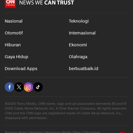
Nasional
Teknologi
Otomotif
Internasional
Hiburan
Ekonomi
Gaya Hidup
Olahraga
Download Apps
berbuatbaik.id
©2026 Trans Media, CNN name, logo and all associated elements (R) and ©
2026 Cable News Network, Inc. A Time Warner Company. All rights reserved.
CNN and the CNN logo are registered marks of Cable News Network, Inc.,
displayed with permission.
Tentang Kami
|
Redaksi
|
Pedoman Media Siber
|
Disclaimer