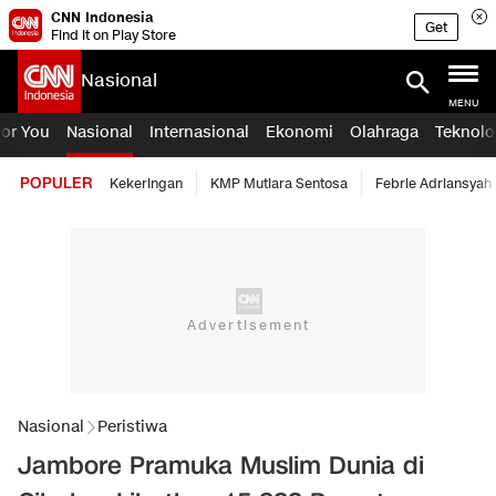
CNN Indonesia
Get
Find it on Play Store
Nasional
MENU
For You
Nasional
Internasional
Ekonomi
Olahraga
Teknolo
POPULER
Kekeringan
KMP Mutiara Sentosa
Febrie Adriansyah
Nasional
Peristiwa
Jambore Pramuka Muslim Dunia di