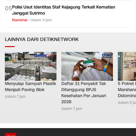
Polisi Usut Identitas Staf Kejagung Terkait Kematian
0
5
Janggal Sutrimo
Nasional
•
dalam 4 jam
LAINNYA DARI DETIKNETWORK
Menyulap Sampah Plastik
Daftar 21 Penyakit Tak
5 Potret
Menjadi Paving Blok
Ditanggung BPJS
Marshand
Kesehatan Per Januari
Didomina
dalam 7 jam
2026
dalam 5 j
dalam 7 jam