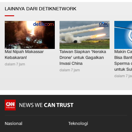
LAINNYA DARI DETIKNETWORK
Mal Nipah Makassar
Taiwan Siapkan 'Neraka
Makin Ca
Kebakaran!
Drone' untuk Gagalkan
Bisa Ban
Invasi China
Sperma 
dalam 7 jam
untuk Su
dalam 7 jam
dalam 7 j
Nasional
Teknologi