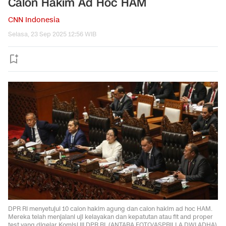
Calon Hakim Ad Hoc HAM
CNN Indonesia
Selasa, 23 Sep 2025 12:56 WIB
DPR RI menyetujui 10 calon hakim agung dan calon hakim ad hoc HAM.
Mereka telah menjalani uji kelayakan dan kepatutan atau fit and proper
test yang digelar Komisi III DPR RI. (ANTARA FOTO/ASPRILLA DWI ADHA)