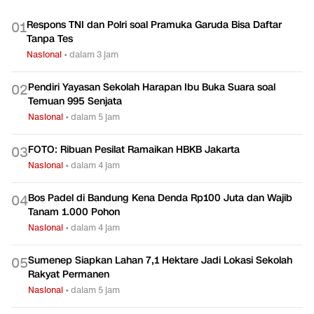
Respons TNI dan Polri soal Pramuka Garuda Bisa Daftar
0
1
Tanpa Tes
Nasional
•
dalam 3 jam
Pendiri Yayasan Sekolah Harapan Ibu Buka Suara soal
0
2
Temuan 995 Senjata
Nasional
•
dalam 5 jam
FOTO: Ribuan Pesilat Ramaikan HBKB Jakarta
0
3
Nasional
•
dalam 4 jam
Bos Padel di Bandung Kena Denda Rp100 Juta dan Wajib
0
4
Tanam 1.000 Pohon
Nasional
•
dalam 4 jam
Sumenep Siapkan Lahan 7,1 Hektare Jadi Lokasi Sekolah
0
5
Rakyat Permanen
Nasional
•
dalam 5 jam