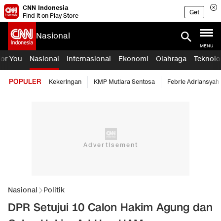
CNN Indonesia
Get
Find it on Play Store
Nasional
MENU
For You
Nasional
Internasional
Ekonomi
Olahraga
Teknolo
POPULER
Kekeringan
KMP Mutiara Sentosa
Febrie Adriansyah
Nasional
Politik
DPR Setujui 10 Calon Hakim Agung dan