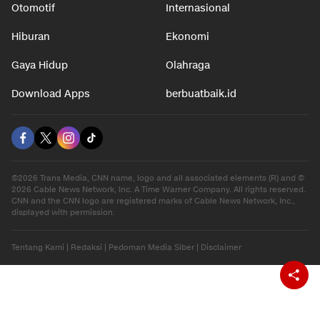
Otomotif
Internasional
Hiburan
Ekonomi
Gaya Hidup
Olahraga
Download Apps
berbuatbaik.id
©2026 Trans Media, CNN name, logo and all associated elements (R) and ©
2026 Cable News Network, Inc. A Time Warner Company. All rights reserved.
CNN and the CNN logo are registered marks of Cable News Network, Inc.,
displayed with permission.
Tentang Kami
|
Redaksi
|
Pedoman Media Siber
|
Disclaimer