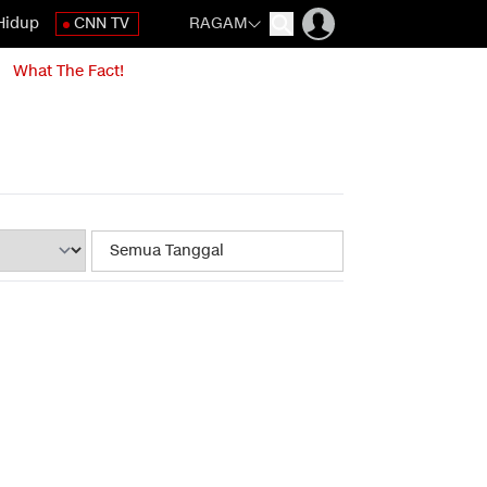
Hidup
CNN TV
RAGAM
What The Fact!