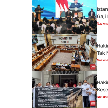
Ista
Gaji
Nasiona
Haki
Tak 
Nasiona
Haki
Kese
Nasiona