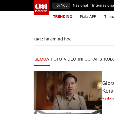
For You
Nasional
Internasiona
TRENDING
Piala AFF
Timn
Tag : hakim ad hoc
SEMUA
FOTO
VIDEO
INFOGRAFIS
KOL
Gibr
Kera
Nasiona