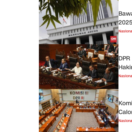
Bawa
202
Nasiona
DPR 
Hak
Nasiona
Komi
Calo
Nasiona