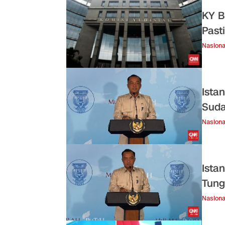
KY B
Past
Nasiona
Ista
Suda
Nasiona
Ista
Tung
Nasiona