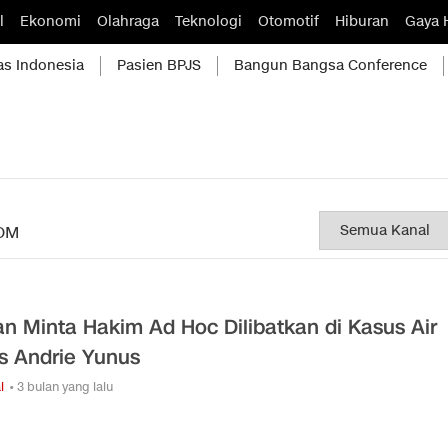
l
Ekonomi
Olahraga
Teknologi
Otomotif
Hiburan
Gaya 
as Indonesia
Pasien BPJS
Bangun Bangsa Conference
OM
an Minta Hakim Ad Hoc Dilibatkan di Kasus Air
s Andrie Yunus
l
• 3 bulan yang lalu