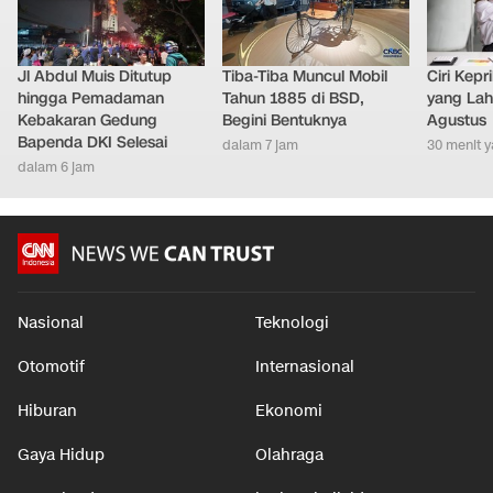
Jl Abdul Muis Ditutup
Tiba-Tiba Muncul Mobil
Ciri Kep
hingga Pemadaman
Tahun 1885 di BSD,
yang Lahi
Kebakaran Gedung
Begini Bentuknya
Agustus
Bapenda DKI Selesai
dalam 7 jam
30 menit y
dalam 6 jam
Nasional
Teknologi
Otomotif
Internasional
Hiburan
Ekonomi
Gaya Hidup
Olahraga