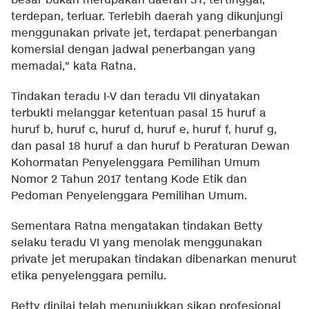
besar bukan merupakan daerah 3T, tertinggal,
terdepan, terluar. Terlebih daerah yang dikunjungi
menggunakan private jet, terdapat penerbangan
komersial dengan jadwal penerbangan yang
memadai," kata Ratna.
Tindakan teradu I-V dan teradu VII dinyatakan
terbukti melanggar ketentuan pasal 15 huruf a
huruf b, huruf c, huruf d, huruf e, huruf f, huruf g,
dan pasal 18 huruf a dan huruf b Peraturan Dewan
Kohormatan Penyelenggara Pemilihan Umum
Nomor 2 Tahun 2017 tentang Kode Etik dan
Pedoman Penyelenggara Pemilihan Umum.
Sementara Ratna mengatakan tindakan Betty
selaku teradu VI yang menolak menggunakan
private jet merupakan tindakan dibenarkan menurut
etika penyelenggara pemilu.
Betty dinilai telah menunjukkan sikap profesional