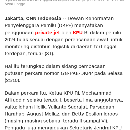
Awal Lingga
Jakarta, CNN Indonesia
--
Dewan Kehormatan
Penyelenggara Pemilu (DKPP) menyatakan
private jet
KPU
penggunaan
oleh
RI dalam pemilu
2024 tidak sesuai dengan perencanaan awal untuk
monitoring distribusi logistik di daerah tertinggal,
terdepan, terluar (3T).
Hal itu terungkap dalam sidang pembacaan
putusan perkara nomor 178-PKE-DKPP pada Selasa
(21/10).
Dalam perkara itu, Ketua KPU RI, Mochammad
Afifuddin selaku teradu I, beserta lima anggotanya,
yaitu: Idham Holik, Yulianto Sudrajat, Parsadaan
Harahap, August Mellaz, dan Betty Epsilon Idroos
(masing-masing sebagai teradu II sampai VI).
Pengadu juga mengadukan Sekretaris Jendral KPU