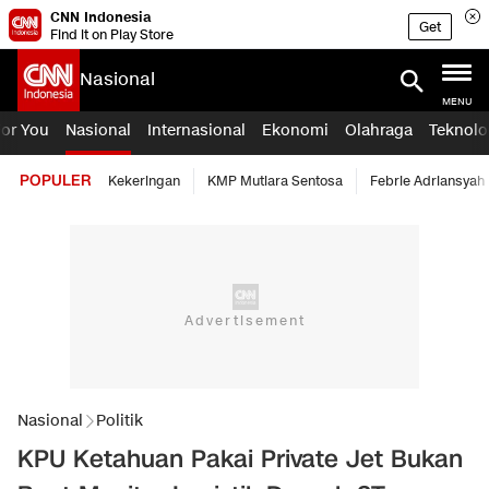
CNN Indonesia
Get
Find it on Play Store
Nasional
MENU
For You
Nasional
Internasional
Ekonomi
Olahraga
Teknolo
POPULER
Kekeringan
KMP Mutiara Sentosa
Febrie Adriansyah
Nasional
Politik
KPU Ketahuan Pakai Private Jet Bukan