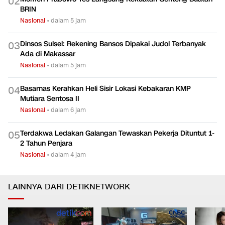
0
2
BRIN
Nasional
•
dalam 5 jam
Dinsos Sulsel: Rekening Bansos Dipakai Judol Terbanyak
0
3
Ada di Makassar
Nasional
•
dalam 5 jam
Basarnas Kerahkan Heli Sisir Lokasi Kebakaran KMP
0
4
Mutiara Sentosa II
Nasional
•
dalam 6 jam
Terdakwa Ledakan Galangan Tewaskan Pekerja Dituntut 1-
0
5
2 Tahun Penjara
Nasional
•
dalam 4 jam
LAINNYA DARI DETIKNETWORK