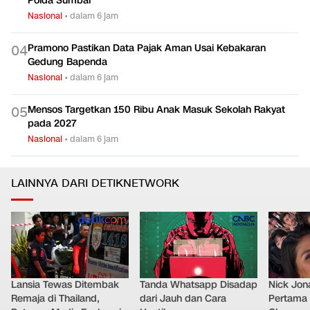
Polda Sumbar
Nasional
•
dalam 6 jam
Pramono Pastikan Data Pajak Aman Usai Kebakaran
0
4
Gedung Bapenda
Nasional
•
dalam 6 jam
Mensos Targetkan 150 Ribu Anak Masuk Sekolah Rakyat
0
5
pada 2027
Nasional
•
dalam 6 jam
LAINNYA DARI DETIKNETWORK
Lansia Tewas Ditembak
Tanda Whatsapp Disadap
Nick Jon
Remaja di Thailand,
dari Jauh dan Cara
Pertama 