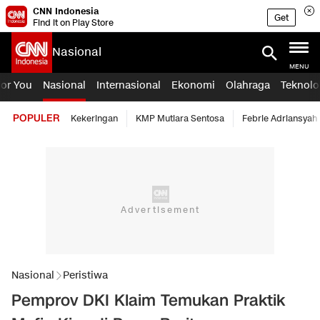
CNN Indonesia
Get
Find it on Play Store
Nasional
MENU
For You
Nasional
Internasional
Ekonomi
Olahraga
Teknolo
POPULER
Kekeringan
KMP Mutiara Sentosa
Febrie Adriansyah
Nasional
Peristiwa
Pemprov DKI Klaim Temukan Praktik