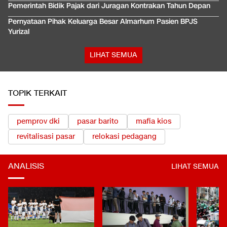
Pemerintah Bidik Pajak dari Juragan Kontrakan Tahun Depan
Pernyataan Pihak Keluarga Besar Almarhum Pasien BPJS
Yurizal
LIHAT SEMUA
TOPIK TERKAIT
pemprov dki
pasar barito
mafia kios
revitalisasi pasar
relokasi pedagang
ANALISIS
LIHAT SEMUA