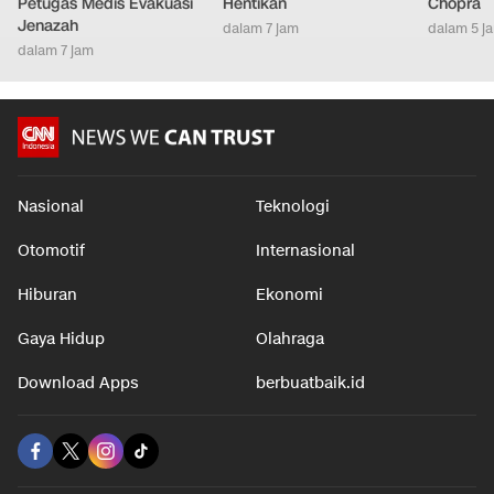
Petugas Medis Evakuasi
Hentikan
Chopra
Jenazah
dalam 7 jam
dalam 5 j
dalam 7 jam
Nasional
Teknologi
Otomotif
Internasional
Hiburan
Ekonomi
Gaya Hidup
Olahraga
Download Apps
berbuatbaik.id