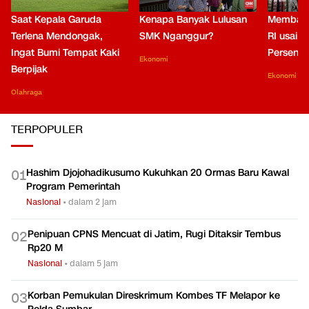
Saat Kepala Garuda
Kenapa Banyak Lulusan
Membaca
Terlena Mendongak,
SMK Nganggur?
RI usai M
Ingat Bumi Tempat Kaki
Persen di
Ekonomi
Berpijak
Ekonomi
Olahraga
TERPOPULER
Hashim Djojohadikusumo Kukuhkan 20 Ormas Baru Kawal
0
1
Program Pemerintah
Nasional
•
dalam 2 jam
Penipuan CPNS Mencuat di Jatim, Rugi Ditaksir Tembus
0
2
Rp20 M
Nasional
•
dalam 5 jam
Korban Pemukulan Direskrimum Kombes TF Melapor ke
0
3