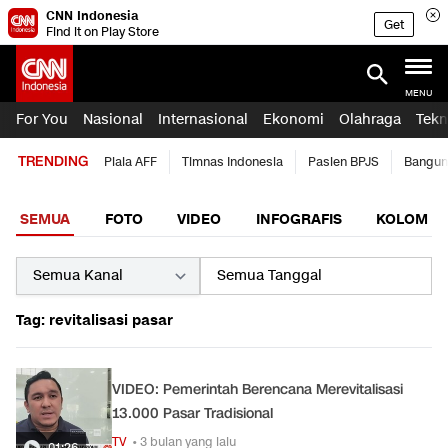
CNN Indonesia
Get
Find it on Play Store
MENU
For You
Nasional
Internasional
Ekonomi
Olahraga
Tekn
TRENDING
Piala AFF
Timnas Indonesia
Pasien BPJS
Bangun
SEMUA
FOTO
VIDEO
INFOGRAFIS
KOLOM
Tag: revitalisasi pasar
VIDEO: Pemerintah Berencana Merevitalisasi
13.000 Pasar Tradisional
TV
• 3 bulan yang lalu
01:26