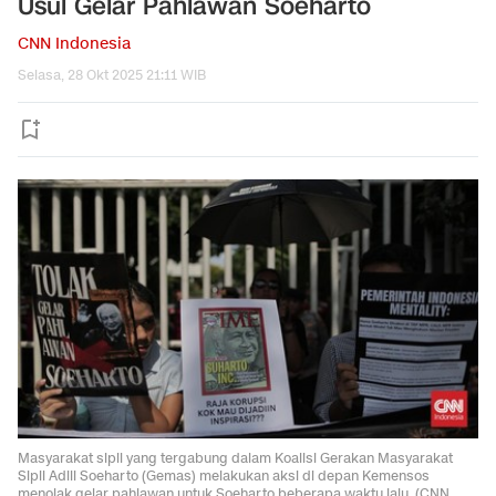
Usul Gelar Pahlawan Soeharto
CNN Indonesia
Selasa, 28 Okt 2025 21:11 WIB
Masyarakat sipil yang tergabung dalam Koalisi Gerakan Masyarakat
Sipil Adili Soeharto (Gemas) melakukan aksi di depan Kemensos
menolak gelar pahlawan untuk Soeharto beberapa waktu lalu. (CNN