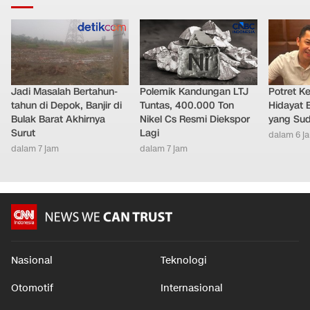
Jadi Masalah Bertahun-
Polemik Kandungan LTJ
Potret K
tahun di Depok, Banjir di
Tuntas, 400.000 Ton
Hidayat 
Bulak Barat Akhirnya
Nikel Cs Resmi Diekspor
yang Sud
Surut
Lagi
dalam 6 j
dalam 7 jam
dalam 7 jam
Nasional
Teknologi
Otomotif
Internasional