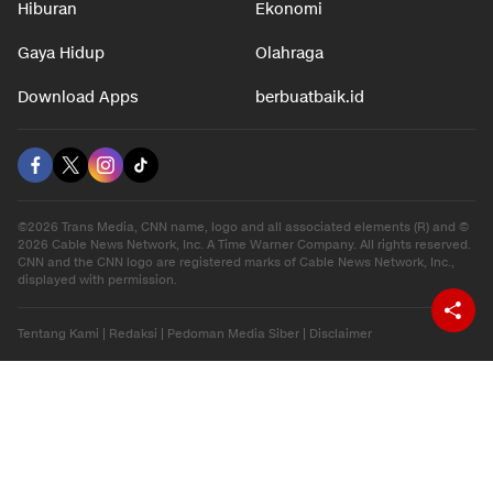
Hiburan
Ekonomi
Gaya Hidup
Olahraga
Download Apps
berbuatbaik.id
©2026 Trans Media, CNN name, logo and all associated elements (R) and ©
2026 Cable News Network, Inc. A Time Warner Company. All rights reserved.
CNN and the CNN logo are registered marks of Cable News Network, Inc.,
displayed with permission.
Tentang Kami
|
Redaksi
|
Pedoman Media Siber
|
Disclaimer