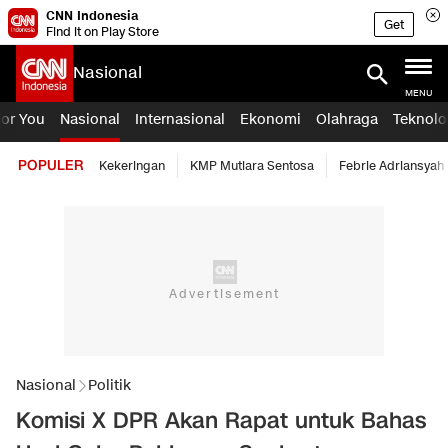
CNN Indonesia
Get
Find it on Play Store
Nasional
MENU
For You
Nasional
Internasional
Ekonomi
Olahraga
Teknolo
POPULER
Kekeringan
KMP Mutiara Sentosa
Febrie Adriansyah
Nasional
Politik
Komisi X DPR Akan Rapat untuk Bahas