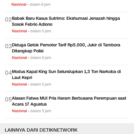
Nasional
•
dalam 6 jam
Babak Baru Kasus Sutrimo: Ekshumasi Jenazah hingga
0
2
Sosok Febrio Adiono
Nasional
•
dalam 5 jam
Diduga Getok Pemotor Tarif Rp5.000, Jukir di Tambora
0
3
Ditangkap Polisi
Nasional
•
dalam 6 jam
Modus Kapal King Sun Selundupkan 1,3 Ton Narkoba di
0
4
Laut Kepri
Nasional
•
dalam 5 jam
Alasan Fatwa MUI Pria Haram Berbusana Perempuan saat
0
5
Acara 17 Agustus
Nasional
•
dalam 5 jam
LAINNYA DARI DETIKNETWORK