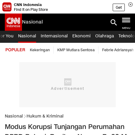
CNN Indonesia
Get
Find it on Play Store
Nasional
MENU
For You
Nasional
Internasional
Ekonomi
Olahraga
Teknolo
POPULER
Kekeringan
KMP Mutiara Sentosa
Febrie Adriansyah
Nasional
Hukum & Kriminal
Modus Korupsi Tunjangan Perumahan