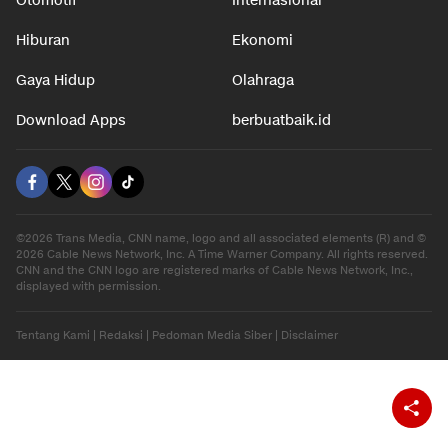
Otomotif
Internasional
Hiburan
Ekonomi
Gaya Hidup
Olahraga
Download Apps
berbuatbaik.id
©2026 Trans Media, CNN name, logo and all associated elements (R) and ©
2026 Cable News Network, Inc. A Time Warner Company. All rights reserved.
CNN and the CNN logo are registered marks of Cable News Network, Inc.,
displayed with permission.
Tentang Kami
|
Redaksi
|
Pedoman Media Siber
|
Disclaimer