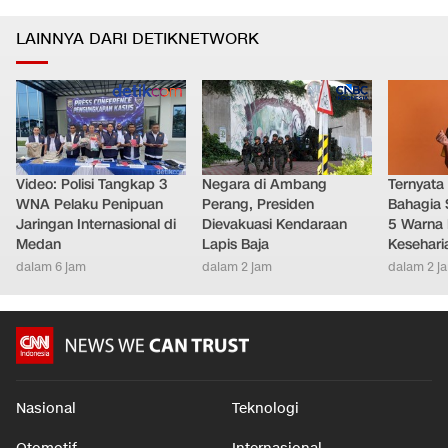
LAINNYA DARI DETIKNETWORK
Video: Polisi Tangkap 3
Negara di Ambang
Ternyata
WNA Pelaku Penipuan
Perang, Presiden
Bahagia 
Jaringan Internasional di
Dievakuasi Kendaraan
5 Warna 
Medan
Lapis Baja
Kesehari
dalam 6 jam
dalam 2 jam
dalam 2 j
Nasional
Teknologi