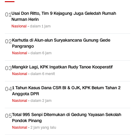
Usai Don Ritto, Tim 9 Kejagung Juga Geledah Rumah
0
1
Nurman Herin
Nasional
•
dalam 1 jam
Karhutla di Alun-alun Suryakancana Gunung Gede
0
2
Pangrango
Nasional
•
dalam 6 jam
Mangkir Lagi, KPK Ingatkan Rudy Tanoe Kooperatif
0
3
Nasional
•
dalam 6 menit
1 Tahun Kasus Dana CSR BI & OJK, KPK Belum Tahan 2
0
4
Anggota DPR
Nasional
•
dalam 2 jam
Total 995 Senpi Ditemukan di Gedung Yayasan Sekolah
0
5
Pondok Pinang
Nasional
•
2 jam yang lalu