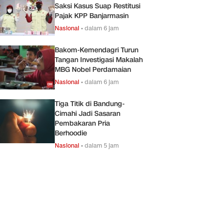
Saksi Kasus Suap Restitusi
Pajak KPP Banjarmasin
Nasional
•
dalam 6 jam
Bakom-Kemendagri Turun
Tangan Investigasi Makalah
MBG Nobel Perdamaian
Nasional
•
dalam 6 jam
Tiga Titik di Bandung-
Cimahi Jadi Sasaran
Pembakaran Pria
Berhoodie
Nasional
•
dalam 5 jam