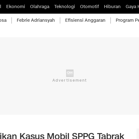
l
Ekonomi
Olahraga
Teknologi
Otomotif
Hiburan
Gaya 
osa
Febrie Adriansyah
Efisiensi Anggaran
Program P
dikan Kasus Mobil SPPG Tabrak