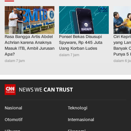
Rasa Bangga Artis Abdel
Ponsel Bekas Disusupi
Ciri Kep
Achrian karena Anaknya
Spyware, Rp 445 Juta
yang Lan
Masuk ITB, Ambil Jurusan
Uang Korban Ludes
Banyak O
Apa?
Punya 5 
dalam 7 jam
dalam 7 jam
dalam 6 j
Nasional
Teknologi
Otomotif
Internasional