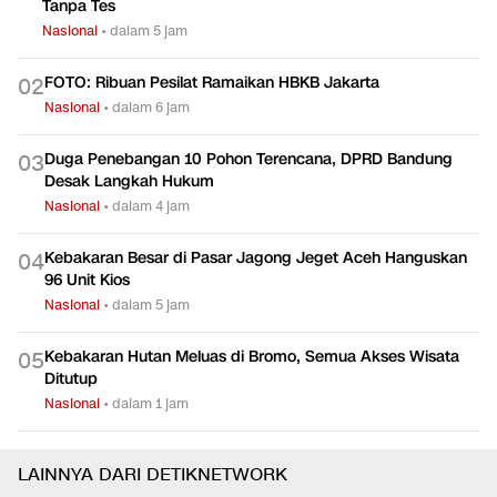
Tanpa Tes
Nasional
•
dalam 5 jam
FOTO: Ribuan Pesilat Ramaikan HBKB Jakarta
0
2
Nasional
•
dalam 6 jam
Duga Penebangan 10 Pohon Terencana, DPRD Bandung
0
3
Desak Langkah Hukum
Nasional
•
dalam 4 jam
Kebakaran Besar di Pasar Jagong Jeget Aceh Hanguskan
0
4
96 Unit Kios
Nasional
•
dalam 5 jam
Kebakaran Hutan Meluas di Bromo, Semua Akses Wisata
0
5
Ditutup
Nasional
•
dalam 1 jam
LAINNYA DARI DETIKNETWORK