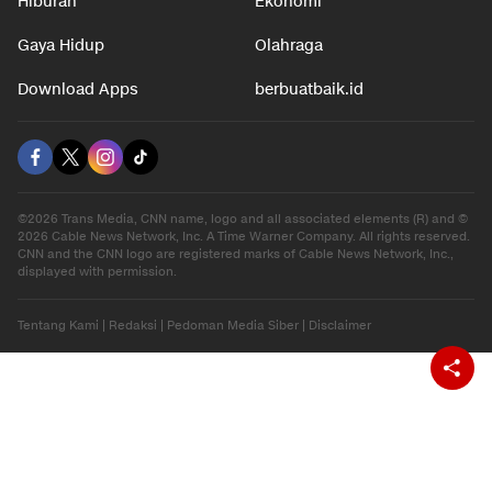
Hiburan
Ekonomi
Gaya Hidup
Olahraga
Download Apps
berbuatbaik.id
©2026 Trans Media, CNN name, logo and all associated elements (R) and ©
2026 Cable News Network, Inc. A Time Warner Company. All rights reserved.
CNN and the CNN logo are registered marks of Cable News Network, Inc.,
displayed with permission.
Tentang Kami
|
Redaksi
|
Pedoman Media Siber
|
Disclaimer