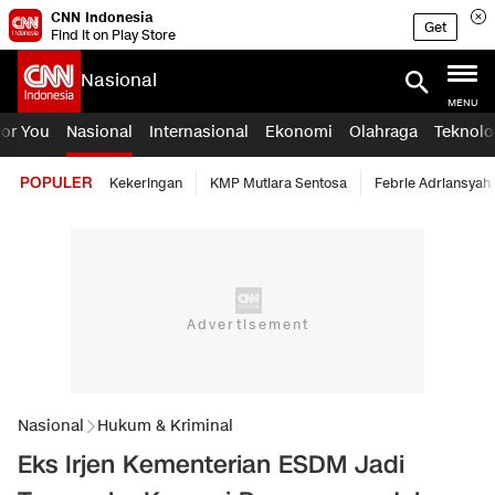
CNN Indonesia
Get
Find it on Play Store
Nasional
MENU
For You
Nasional
Internasional
Ekonomi
Olahraga
Teknolo
POPULER
Kekeringan
KMP Mutiara Sentosa
Febrie Adriansyah
Nasional
Hukum & Kriminal
Eks Irjen Kementerian ESDM Jadi