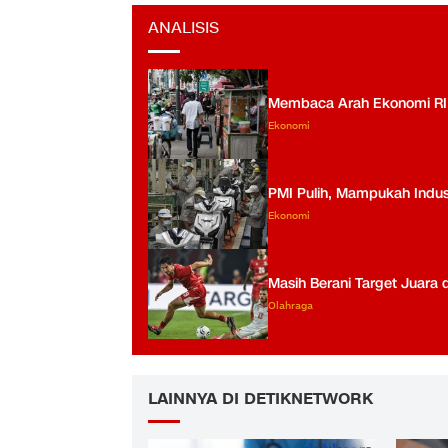
ANALISIS
Membaca Arah Ekonomi RI us
Ekonomi
PMI Pulih, Mampukah Indus
Ekonomi
Masih Berani Target Juara 
Olahraga
LAINNYA DI DETIKNETWORK