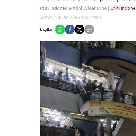
CNN Indonesia/Adhi Wicaksono |
CNN Indone
Jumat, 23 Jan 2026 13:52 WIB
Bagikan: