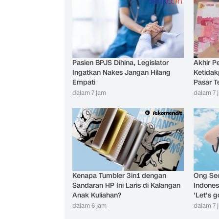
Pasien BPJS Dihina, Legislator
Akhir P
Ingatkan Nakes Jangan Hilang
Ketidakp
Empati
Pasar 
dalam 7 jam
dalam 7 
Kenapa Tumbler 3in1 dengan
Ong Se
Sandaran HP Ini Laris di Kalangan
Indones
Anak Kuliahan?
'Let's 
dalam 6 jam
dalam 7 