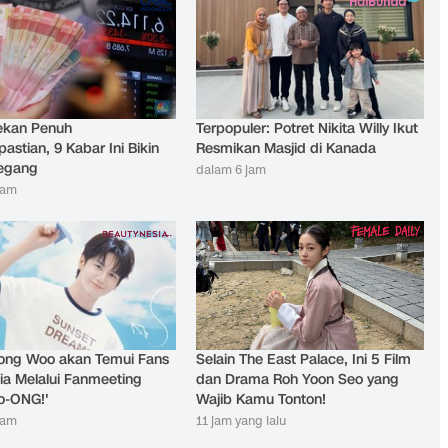
ekan Penuh
Terpopuler: Potret Nikita Willy Ikut
astian, 9 Kabar Ini Bikin
Resmikan Masjid di Kanada
Tegang
dalam 6 jam
jam
ong Woo akan Temui Fans
Selain The East Palace, Ini 5 Film
ia Melalui Fanmeeting
dan Drama Roh Yoon Seo yang
go-ONG!'
Wajib Kamu Tonton!
jam
11 jam yang lalu