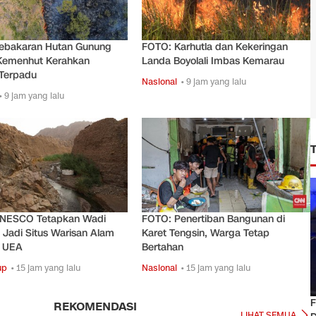
ebakaran Hutan Gunung
FOTO: Karhutla dan Kekeringan
Kemenhut Kerahkan
Landa Boyolali Imbas Kemarau
 Terpadu
Nasional
• 9 jam yang lalu
• 9 jam yang lalu
NESCO Tetapkan Wadi
FOTO: Penertiban Bangunan di
Jadi Situs Warisan Alam
Karet Tengsin, Warga Tetap
 UEA
Bertahan
up
• 15 jam yang lalu
Nasional
• 15 jam yang lalu
F
REKOMENDASI
LIHAT SEMUA