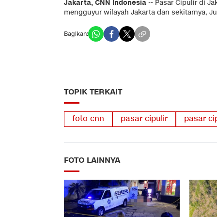
Jakarta, CNN Indonesia
-- Pasar Cipulir di J
mengguyur wilayah Jakarta dan sekitarnya, Jum
Bagikan:
TOPIK TERKAIT
foto cnn
pasar cipulir
pasar cip
FOTO LAINNYA