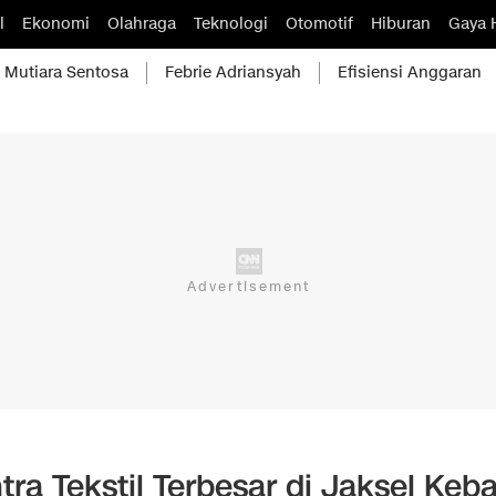
l
Ekonomi
Olahraga
Teknologi
Otomotif
Hiburan
Gaya 
Mutiara Sentosa
Febrie Adriansyah
Efisiensi Anggaran
tra Tekstil Terbesar di Jaksel Keba