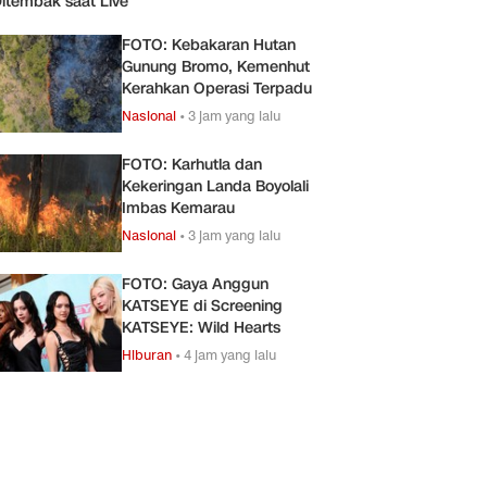
itembak saat Live
FOTO: Kebakaran Hutan
Gunung Bromo, Kemenhut
Kerahkan Operasi Terpadu
Nasional
•
3 jam yang lalu
FOTO: Karhutla dan
Kekeringan Landa Boyolali
Imbas Kemarau
Nasional
•
3 jam yang lalu
FOTO: Gaya Anggun
KATSEYE di Screening
KATSEYE: Wild Hearts
Hiburan
•
4 jam yang lalu