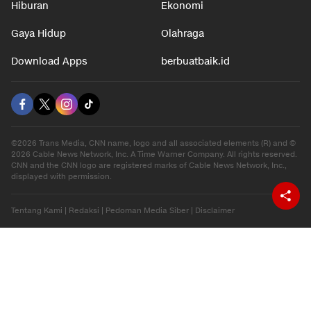
Hiburan
Ekonomi
Gaya Hidup
Olahraga
Download Apps
berbuatbaik.id
©2026 Trans Media, CNN name, logo and all associated elements (R) and ©
2026 Cable News Network, Inc. A Time Warner Company. All rights reserved.
CNN and the CNN logo are registered marks of Cable News Network, Inc.,
displayed with permission.
Tentang Kami
|
Redaksi
|
Pedoman Media Siber
|
Disclaimer