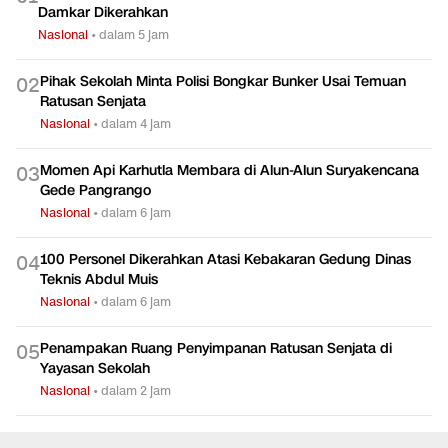
Damkar Dikerahkan
Nasional
•
dalam 5 jam
Pihak Sekolah Minta Polisi Bongkar Bunker Usai Temuan
0
2
Ratusan Senjata
Nasional
•
dalam 4 jam
Momen Api Karhutla Membara di Alun-Alun Suryakencana
0
3
Gede Pangrango
Nasional
•
dalam 6 jam
100 Personel Dikerahkan Atasi Kebakaran Gedung Dinas
0
4
Teknis Abdul Muis
Nasional
•
dalam 6 jam
Penampakan Ruang Penyimpanan Ratusan Senjata di
0
5
Yayasan Sekolah
Nasional
•
dalam 2 jam