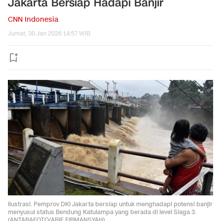
Jakarta Bersiap Hadapi Banjir
CNN Indonesia
Jumat, 30 Jan 2026 14:57 WIB
Ilustrasi. Pemprov DKI Jakarta bersiap untuk menghadapi potensi banjir
menyusul status Bendung Katulampa yang berada di level Siaga 3.
(ANTARAFOTO/ARIF FIRMANSYAH)