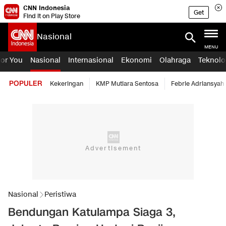
CNN Indonesia
Get
Find it on Play Store
Nasional
MENU
For You
Nasional
Internasional
Ekonomi
Olahraga
Teknolo
POPULER
Kekeringan
KMP Mutiara Sentosa
Febrie Adriansyah
Nasional
Peristiwa
Bendungan Katulampa Siaga 3,