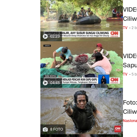
VIDE
Cili
TV
• 2 
02:23
VIDE
Sap
TV
• 5 
04:45
Foto
Cili
Nasiona
8 FOTO