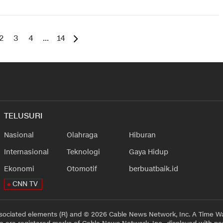
2
3
4
...
14
TELUSURI
Nasional
Olahraga
Hiburan
Internasional
Teknologi
Gaya Hidup
Ekonomi
Otomotif
berbuatbaik.id
CNN TV
sociated elements (R) and © 2026 Cable News Network, Inc. A Time Wa