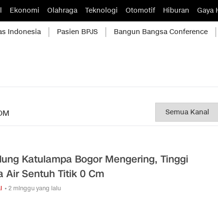
l
Ekonomi
Olahraga
Teknologi
Otomotif
Hiburan
Gaya 
as Indonesia
Pasien BPJS
Bangun Bangsa Conference
OM
ung Katulampa Bogor Mengering, Tinggi
 Air Sentuh Titik 0 Cm
l
• 2 minggu yang lalu