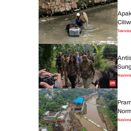
Apak
Cili
Teknolo
Anti
Sung
Nasiona
Pram
Norm
Nasiona