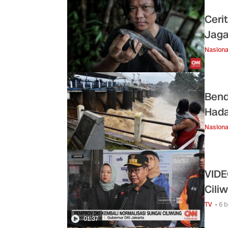
Ceri
Jaga
Nasiona
Bend
Hada
Nasiona
VIDE
Cili
TV
• 6 
01:37