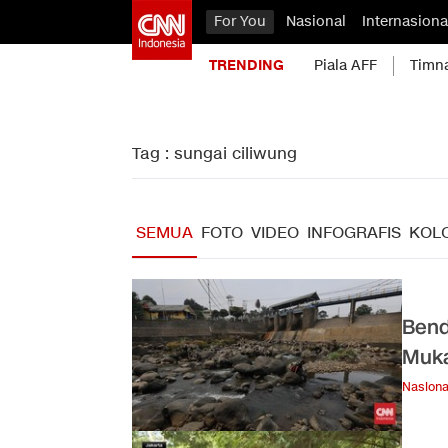
For You
Nasional
Internasiona
TRENDING
Piala AFF
Timn
Tag : sungai ciliwung
SEMUA
FOTO
VIDEO
INFOGRAFIS
KOL
Bend
Muka
Nasiona