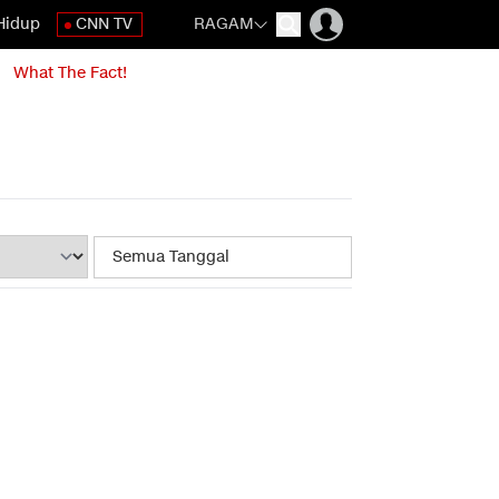
Hidup
CNN TV
RAGAM
What The Fact!