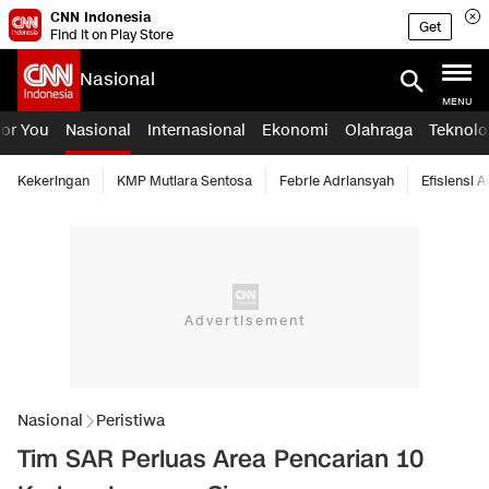
CNN Indonesia
Get
Find it on Play Store
Nasional
MENU
For You
Nasional
Internasional
Ekonomi
Olahraga
Teknolo
Kekeringan
KMP Mutiara Sentosa
Febrie Adriansyah
Efisiensi 
Nasional
Peristiwa
Tim SAR Perluas Area Pencarian 10