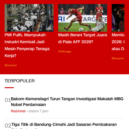
PMI Pulih, Mampukah
Masih Berani Target Juara
Membaca 
Industri Kembali Jadi
di Piala AFF 2026?
2026: Pa
Mesin Penyerap Tenaga
atau Day
Olahraga
Kerja?
Ekonomi
Ekonomi
TERPOPULER
Bakom-Kemendagri Turun Tangan Investigasi Makalah MBG
0
1
Nobel Perdamaian
Nasional
•
dalam 7 jam
Tiga Titik di Bandung-Cimahi Jadi Sasaran Pembakaran
0
2