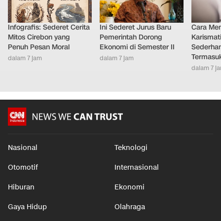
Infografis: Sederet Cerita
Ini Sederet Jurus Baru
Cara Men
Mitos Cirebon yang
Pemerintah Dorong
Karismat
Penuh Pesan Moral
Ekonomi di Semester II
Sederha
Termasu
dalam 7 jam
dalam 7 jam
dalam 7 j
Nasional
Teknologi
Otomotif
Internasional
Hiburan
Ekonomi
Gaya Hidup
Olahraga