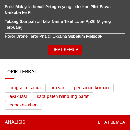
Polisi Malaysia Kenali Petugas yang Loloskan Pilot Bawa
Narkoba ke RI
Tukang Sampah di Italia Nemu Tiket Lotre Rp20 M yang
Terbuang
Horor Drone Teror Pria di Ukraina Sebelum Meledak
LIHAT SEMUA
TOPIK TERKAIT
longsor cisarua
tim sar
pencarian korban
evakuasi
kabupaten bandung barat
bencana alam
ANALISIS
LIHAT SEMUA