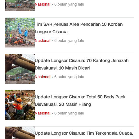
Nasional
• 6 bulan yang lalu
Tim SAR Perluas Area Pencarian 10 Korban
Longsor Cisarua
Nasional
• 6 bulan yang lalu
Update Longsor Cisarua: 70 Kantong Jenazah
Dievakuasi, 10 Masih Dicari
Nasional
• 6 bulan yang lalu
Update Longsor Cisarua: Total 60 Body Pack
Dievakuasi, 20 Masih Hilang
Nasional
• 6 bulan yang lalu
Update Longsor Cisarua: Tim Terkendala Cuaca,