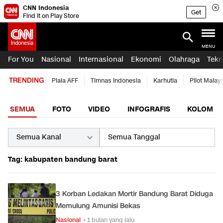
CNN Indonesia
Get
Find it on Play Store
MENU
For You
Nasional
Internasional
Ekonomi
Olahraga
Tekn
TRENDING
Piala AFF
Timnas Indonesia
Karhutla
Pilot Malay
SEMUA
FOTO
VIDEO
INFOGRAFIS
KOLOM
Tag: kabupaten bandung barat
3 Korban Ledakan Mortir Bandung Barat Diduga
Memulung Amunisi Bekas
Nasional
• 1 bulan yang lalu