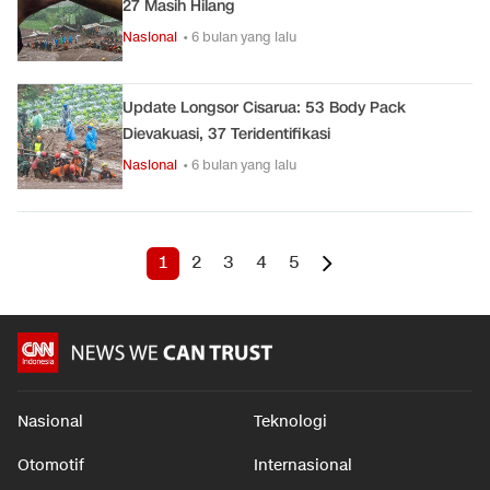
27 Masih Hilang
Nasional
• 6 bulan yang lalu
Update Longsor Cisarua: 53 Body Pack
Dievakuasi, 37 Teridentifikasi
Nasional
• 6 bulan yang lalu
1
2
3
4
5
Nasional
Teknologi
Otomotif
Internasional