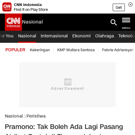
CNN Indonesia
Get
Find it on Play Store
Nasional
MENU
For You
Nasional
Internasional
Ekonomi
Olahraga
Teknolo
POPULER
Kekeringan
KMP Mutiara Sentosa
Febrie Adriansyah
Nasional
Peristiwa
Pramono: Tak Boleh Ada Lagi Pasang