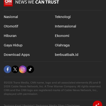
Nasional
Teknologi
Otomotif
Internasional
Hiburan
Ekonomi
Gaya Hidup
Olahraga
Download Apps
berbuatbaik.id
©2026 Trans Media, CNN name, logo and all associated elements (R) and ©
2026 Cable News Network, Inc. A Time Warner Company. All rights reserved.
CNN and the CNN logo are registered marks of Cable News Network, Inc.,
displayed with permission.
Tentang Kami
|
Redaksi
|
Pedoman Media Siber
|
Disclaimer