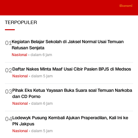
Ekonomi
TERPOPULER
Kegiatan Belajar Sekolah di Jaksel Normal Usai Temuan
0
1
Ratusan Senjata
Nasional
•
dalam 6 jam
Daftar Nakes Minta Maaf Usai Cibir Pasien BPJS di Medsos
0
2
Nasional
•
dalam 5 jam
Pihak Eks Ketua Yayasan Buka Suara soal Temuan Narkoba
0
3
dan CD Porno
Nasional
•
dalam 6 jam
Lodewyk Pusung Kembali Ajukan Praperadilan, Kali Ini ke
0
4
PN Jakpus
Nasional
•
dalam 5 jam