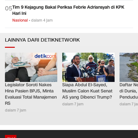
Tim 9 Kejagung Bakal Periksa Febrie Adriansyah di KPK
0
5
Hari Ini
Nasional
•
dalam 4 jam
LAINNYA DARI DETIKNETWORK
Legislator Soroti Nakes
Siapa Abdul El-Sayed,
Daftar N
Hina Pasien BPJS, Minta
Muslim Calon Kuat Senat
di Dunia
Evaluasi Total Manajemen
AS yang Dibenci Trump?
Pendudu
RS
dalam 7 jam
dalam 7 j
dalam 7 jam