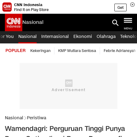
CNN Indonesia
Get
Find it on Play Store
Nasional
MENU
For You
Nasional
Internasional
Ekonomi
Olahraga
Teknolo
POPULER
Kekeringan
KMP Mutiara Sentosa
Febrie Adriansyah
Nasional
Peristiwa
Wamendagri: Perguruan Tinggi Punya