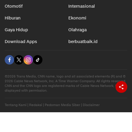
Otomotif
Internasional
Hiburan
Ekonomi
Gaya Hidup
Olahraga
Download Apps
berbuatbaik.id
©2026 Trans Media, CNN name, logo and all associated elements (R) and ©
2026 Cable News Network, Inc. A Time Warner Company. All rights reserved.
CNN and the CNN logo are registered marks of Cable News Network, Inc.,
displayed with permission.
Tentang Kami
|
Redaksi
|
Pedoman Media Siber
|
Disclaimer