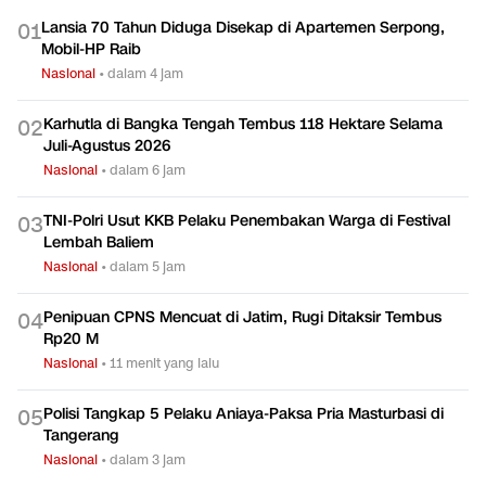
Lansia 70 Tahun Diduga Disekap di Apartemen Serpong,
0
1
Mobil-HP Raib
Nasional
•
dalam 4 jam
Karhutla di Bangka Tengah Tembus 118 Hektare Selama
0
2
Juli-Agustus 2026
Nasional
•
dalam 6 jam
TNI-Polri Usut KKB Pelaku Penembakan Warga di Festival
0
3
Lembah Baliem
Nasional
•
dalam 5 jam
Penipuan CPNS Mencuat di Jatim, Rugi Ditaksir Tembus
0
4
Rp20 M
Nasional
•
11 menit yang lalu
Polisi Tangkap 5 Pelaku Aniaya-Paksa Pria Masturbasi di
0
5
Tangerang
Nasional
•
dalam 3 jam