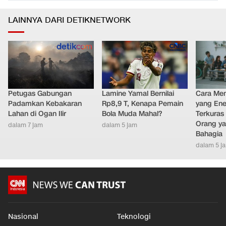
LAINNYA DARI DETIKNETWORK
Petugas Gabungan
Lamine Yamal Bernilai
Cara Men
Padamkan Kebakaran
Rp8,9 T, Kenapa Pemain
yang Ene
Lahan di Ogan Ilir
Bola Muda Mahal?
Terkuras
Orang ya
dalam 7 jam
dalam 5 jam
Bahagia
dalam 5 j
Nasional
Teknologi