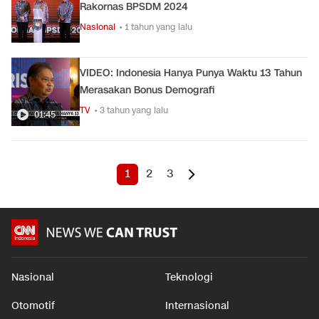
Rakornas BPSDM 2024
Nasional
• 1 tahun yang lalu
VIDEO: Indonesia Hanya Punya Waktu 13 Tahun
Merasakan Bonus Demografi
TV
• 3 tahun yang lalu
01:45
1
2
3
Nasional
Teknologi
Otomotif
Internasional