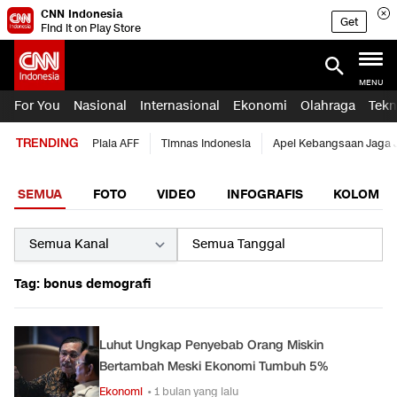
CNN Indonesia
Get
Find it on Play Store
MENU
For You
Nasional
Internasional
Ekonomi
Olahraga
Tekn
TRENDING
Piala AFF
Timnas Indonesia
Apel Kebangsaan Jaga 
SEMUA
FOTO
VIDEO
INFOGRAFIS
KOLOM
Tag: bonus demografi
Luhut Ungkap Penyebab Orang Miskin
Bertambah Meski Ekonomi Tumbuh 5%
Ekonomi
• 1 bulan yang lalu