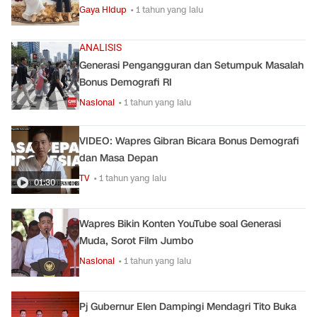
Gaya Hidup
• 1 tahun yang lalu
ANALISIS
Generasi Pengangguran dan Setumpuk Masalah
Bonus Demografi RI
Nasional
• 1 tahun yang lalu
VIDEO: Wapres Gibran Bicara Bonus Demografi
dan Masa Depan
TV
• 1 tahun yang lalu
01:30
Wapres Bikin Konten YouTube soal Generasi
Muda, Sorot Film Jumbo
Nasional
• 1 tahun yang lalu
Pj Gubernur Elen Dampingi Mendagri Tito Buka