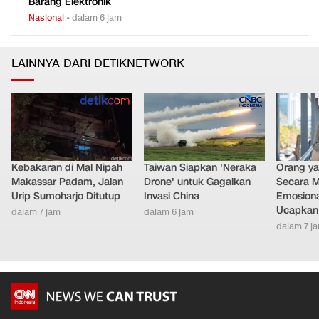
Barang Elektronik
Nasional
•
dalam 6 jam
LAINNYA DARI DETIKNETWORK
Kebakaran di Mal Nipah
Taiwan Siapkan 'Neraka
Orang y
Makassar Padam, Jalan
Drone' untuk Gagalkan
Secara M
Urip Sumoharjo Ditutup
Invasi China
Emosiona
Ucapkan 
dalam 7 jam
dalam 6 jam
dalam 7 j