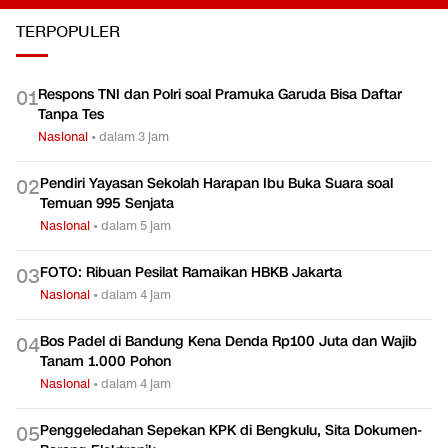
TERPOPULER
Respons TNI dan Polri soal Pramuka Garuda Bisa Daftar
0
1
Tanpa Tes
Nasional
•
dalam 3 jam
Pendiri Yayasan Sekolah Harapan Ibu Buka Suara soal
0
2
Temuan 995 Senjata
Nasional
•
dalam 5 jam
FOTO: Ribuan Pesilat Ramaikan HBKB Jakarta
0
3
Nasional
•
dalam 4 jam
Bos Padel di Bandung Kena Denda Rp100 Juta dan Wajib
0
4
Tanam 1.000 Pohon
Nasional
•
dalam 4 jam
Penggeledahan Sepekan KPK di Bengkulu, Sita Dokumen-
0
5