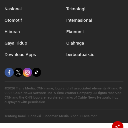
Nasional
Teknologi
Otomotif
Internasional
Hiburan
Ekonomi
Gaya Hidup
Olahraga
Download Apps
berbuatbaik.id
©2026 Trans Media, CNN name, logo and all associated elements (R) and ©
2026 Cable News Network, Inc. A Time Warner Company. All rights reserved.
CNN and the CNN logo are registered marks of Cable News Network, Inc.,
displayed with permission.
Tentang Kami
|
Redaksi
|
Pedoman Media Siber
|
Disclaimer