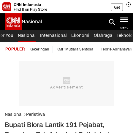
CNN Indonesia
Get
Find it on Play Store
Nasional
MENU
For You
Nasional
Internasional
Ekonomi
Olahraga
Teknolo
POPULER
Kekeringan
KMP Mutiara Sentosa
Febrie Adriansyah
Nasional
Peristiwa
Bupati Blora Lantik 191 Pejabat,