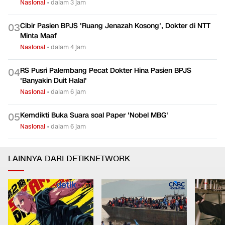
Fakta-fakta Temuan Ratusan Senjata di Yayasan Sekolah
0
2
Jaksel
Nasional
•
dalam 3 jam
Cibir Pasien BPJS 'Ruang Jenazah Kosong', Dokter di NTT
0
3
Minta Maaf
Nasional
•
dalam 4 jam
RS Pusri Palembang Pecat Dokter Hina Pasien BPJS
0
4
'Banyakin Duit Halal'
Nasional
•
dalam 6 jam
Kemdikti Buka Suara soal Paper 'Nobel MBG'
0
5
Nasional
•
dalam 6 jam
LAINNYA DARI DETIKNETWORK