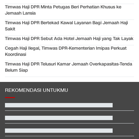
Timwas Haji DPR Minta Petugas Beri Perhatian Khusus ke
Jemaah Lansia
Timwas Haji DPR Bertekad Kawal Layanan Bagi Jemaah Haji
Sakit
Timwas Haji DPR Sebut Ada Hotel Jemaah Haji yang Tak Layak
Cegah Haji Ilegal, Timwas DPR-Kementerian Imipas Perkuat
Koordinasi
Timwas Haji DPR Telusuri Kamar Jemaah Overkapasitas-Tenda
Belum Siap
REKOMENDASI UNTUKMU
Karhutla di Alun-alun Suryakancana Gunung Gede Pangrango
Daftar Peraih Penghargaan Piala Presiden 2026: Rivera Pemain
Terbaik
Filipina Singgung Indonesia Jelang Laga Hidup-Mati Lawan
Malaysia