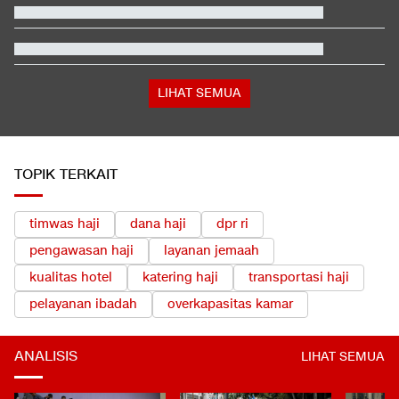
Buwas: Sertifikat Pramuka Garuda Bisa Buat Daftar TNI-Polri
Tanpa Tes
Tokoh Pro Palestina Menang Pemilu Pendahuluan AS, Pelobi
Israel Sewot
Satu Pemain Thailand Tewas Disambar Petir, 8 Orang Luka-
luka
LIHAT SEMUA
TOPIK TERKAIT
timwas haji
dana haji
dpr ri
pengawasan haji
layanan jemaah
kualitas hotel
katering haji
transportasi haji
pelayanan ibadah
overkapasitas kamar