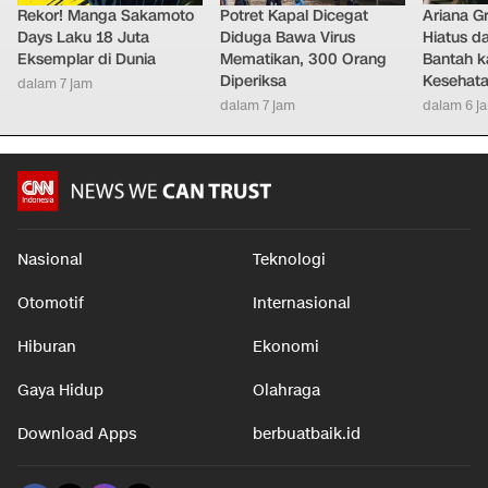
Rekor! Manga Sakamoto
Potret Kapal Dicegat
Ariana G
Days Laku 18 Juta
Diduga Bawa Virus
Hiatus da
Eksemplar di Dunia
Mematikan, 300 Orang
Bantah k
Diperiksa
Kesehat
dalam 7 jam
dalam 7 jam
dalam 6 j
Nasional
Teknologi
Otomotif
Internasional
Hiburan
Ekonomi
Gaya Hidup
Olahraga