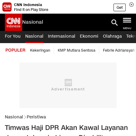
CNN Indonesia
Get
Find it on Play Store
Nasional
MENU
For You
Nasional
Internasional
Ekonomi
Olahraga
Tekn
POPULER
Kekeringan
KMP Mutiara Sentosa
Febrie Adriansyah
Nasional
Peristiwa
Timwas Haji DPR Akan Kawal Layanan