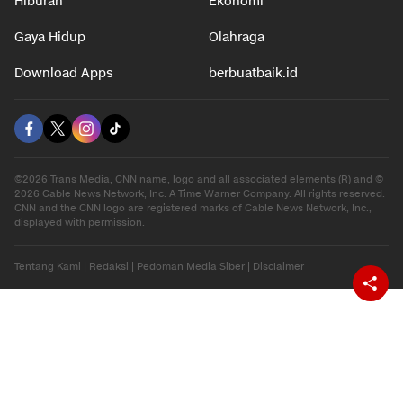
Hiburan
Ekonomi
Gaya Hidup
Olahraga
Download Apps
berbuatbaik.id
©2026 Trans Media, CNN name, logo and all associated elements (R) and ©
2026 Cable News Network, Inc. A Time Warner Company. All rights reserved.
CNN and the CNN logo are registered marks of Cable News Network, Inc.,
displayed with permission.
Tentang Kami
|
Redaksi
|
Pedoman Media Siber
|
Disclaimer