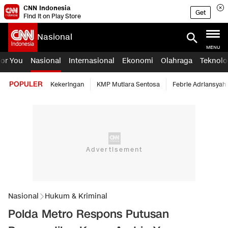
CNN Indonesia
Get
Find it on Play Store
Nasional
MENU
For You
Nasional
Internasional
Ekonomi
Olahraga
Teknolo
POPULER
Kekeringan
KMP Mutiara Sentosa
Febrie Adriansyah
Nasional
Hukum & Kriminal
Polda Metro Respons Putusan