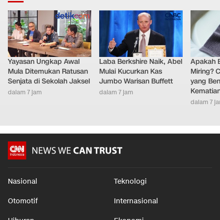
Yayasan Ungkap Awal
Laba Berkshire Naik, Abel
Apakah B
Mula Ditemukan Ratusan
Mulai Kucurkan Kas
Miring? C
Senjata di Sekolah Jaksel
Jumbo Warisan Buffett
yang Ben
Kematia
dalam 7 jam
dalam 7 jam
dalam 7 j
Nasional
Teknologi
Otomotif
Internasional