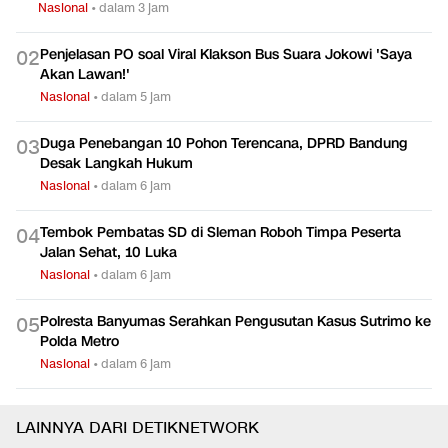
Nasional
•
dalam 3 jam
Penjelasan PO soal Viral Klakson Bus Suara Jokowi 'Saya
0
2
Akan Lawan!'
Nasional
•
dalam 5 jam
Duga Penebangan 10 Pohon Terencana, DPRD Bandung
0
3
Desak Langkah Hukum
Nasional
•
dalam 6 jam
Tembok Pembatas SD di Sleman Roboh Timpa Peserta
0
4
Jalan Sehat, 10 Luka
Nasional
•
dalam 6 jam
Polresta Banyumas Serahkan Pengusutan Kasus Sutrimo ke
0
5
Polda Metro
Nasional
•
dalam 6 jam
LAINNYA DARI DETIKNETWORK