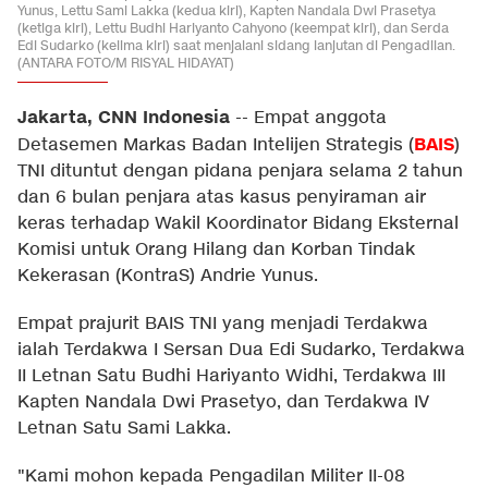
Yunus, Lettu Sami Lakka (kedua kiri), Kapten Nandala Dwi Prasetya
(ketiga kiri), Lettu Budhi Hariyanto Cahyono (keempat kiri), dan Serda
Edi Sudarko (kelima kiri) saat menjalani sidang lanjutan di Pengadilan.
(ANTARA FOTO/M RISYAL HIDAYAT)
Jakarta, CNN Indonesia
--
Empat anggota
BAIS
Detasemen Markas Badan Intelijen Strategis (
)
TNI dituntut dengan pidana penjara selama 2 tahun
dan 6 bulan penjara atas kasus penyiraman air
keras terhadap Wakil Koordinator Bidang Eksternal
Komisi untuk Orang Hilang dan Korban Tindak
Kekerasan (KontraS) Andrie Yunus.
Empat prajurit BAIS TNI yang menjadi Terdakwa
ialah Terdakwa I Sersan Dua Edi Sudarko, Terdakwa
II Letnan Satu Budhi Hariyanto Widhi, Terdakwa III
Kapten Nandala Dwi Prasetyo, dan Terdakwa IV
Letnan Satu Sami Lakka.
"Kami mohon kepada Pengadilan Militer II-08