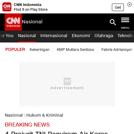
CNN Indonesia
Get
Find it on Play Store
Nasional
MENU
For You
Nasional
Internasional
Ekonomi
Olahraga
Teknolo
POPULER
Kekeringan
KMP Mutiara Sentosa
Febrie Adriansyah
Nasional
Hukum & Kriminal
BREAKING NEWS