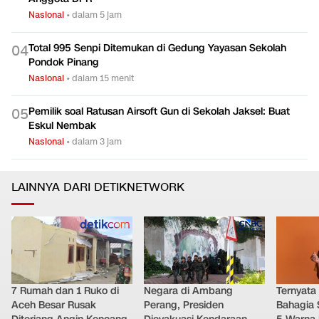
Nasional
•
dalam 5 jam
Total 995 Senpi Ditemukan di Gedung Yayasan Sekolah
0
4
Pondok Pinang
Nasional
•
dalam 15 menit
Pemilik soal Ratusan Airsoft Gun di Sekolah Jaksel: Buat
0
5
Eskul Nembak
Nasional
•
dalam 3 jam
LAINNYA DARI DETIKNETWORK
7 Rumah dan 1 Ruko di
Negara di Ambang
Ternyata
Aceh Besar Rusak
Perang, Presiden
Bahagia 