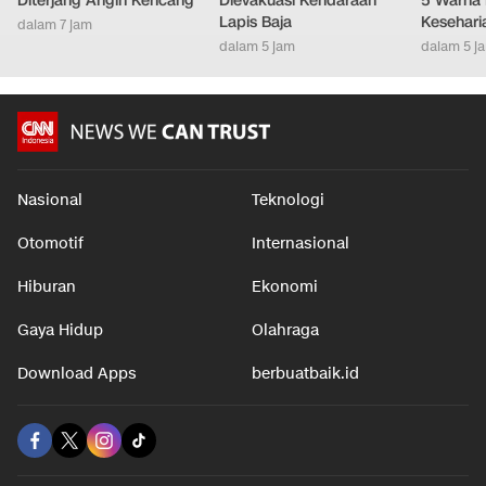
Diterjang Angin Kencang
Dievakuasi Kendaraan
5 Warna 
Lapis Baja
Kesehari
dalam 7 jam
dalam 5 jam
dalam 5 j
Nasional
Teknologi
Otomotif
Internasional
Hiburan
Ekonomi
Gaya Hidup
Olahraga
Download Apps
berbuatbaik.id