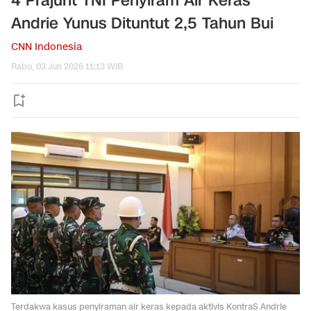
4 Prajurit TNI Penyiram Air Keras
Andrie Yunus Dituntut 2,5 Tahun Bui
CNN Indonesia
Rabu, 03 Jun 2026 11:13 WIB
Terdakwa kasus penyiraman air keras kepada aktivis KontraS Andrie