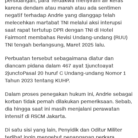
persidangan, para Terdakwa menyiram air keras
karena dendam atau marah atau ada sentimen
negatif terhadap Andrie yang dianggap telah
melecehkan martabat TNI melalui aksi interupsi
saat rapat tertutup DPR dengan TNI di Hotel
Fairmont membahas Revisi Undang-undang (RUU)
TNI tengah berlangsung, Maret 2025 lalu.
Perbuatan tersebut sebagaimana diatur dan
diancam pidana dalam 467 ayat 1junctoayat
2junctoPasal 20 huruf C Undang-undang Nomor 1
Tahun 2023 tentang KUHP.
Dalam proses penegakan hukum ini, Andrie sebagai
korban tidak pernah dilakukan pemeriksaan. Sebab,
dia hingga saat ini masih menjalani perawatan
intensif di RSCM Jakarta.
Di satu sisi yang lain, Penyidik dan Oditur Militer
terlihat ingin mengebut penanganan perkara.