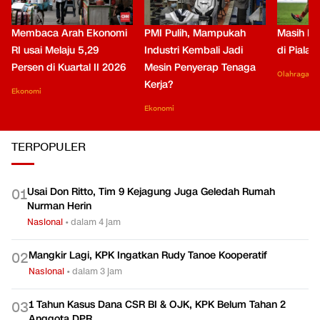
Membaca Arah Ekonomi
PMI Pulih, Mampukah
Masih Be
RI usai Melaju 5,29
Industri Kembali Jadi
di Piala
Persen di Kuartal II 2026
Mesin Penyerap Tenaga
Olahraga
Kerja?
Ekonomi
Ekonomi
TERPOPULER
Usai Don Ritto, Tim 9 Kejagung Juga Geledah Rumah
0
1
Nurman Herin
Nasional
•
dalam 4 jam
Mangkir Lagi, KPK Ingatkan Rudy Tanoe Kooperatif
0
2
Nasional
•
dalam 3 jam
1 Tahun Kasus Dana CSR BI & OJK, KPK Belum Tahan 2
0
3
Anggota DPR