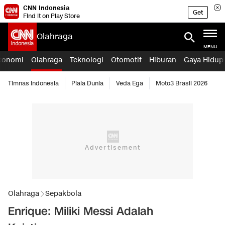
CNN Indonesia
Get
Find it on Play Store
Olahraga
MENU
konomi
Olahraga
Teknologi
Otomotif
Hiburan
Gaya Hidup
Timnas Indonesia
Piala Dunia
Veda Ega
Moto3 Brasil 2026
Olahraga
Sepakbola
Enrique: Miliki Messi Adalah