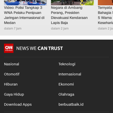
Video: Polisi Tangkap 3
Negara di Ambang
Ternyata
WNA Pelaku Penipuan
Perang, Presiden
Bahagia 
Jaringan Internasional di
Dievakuasi Kendaraan
5 Warna 
Medan
Lapis Baja
Kesehari
dalam 7 jam
dalam 2 jam
dalam 2 j
Nasional
Teknologi
Otomotif
Internasional
Hiburan
Ekonomi
Gaya Hidup
Olahraga
Download Apps
berbuatbaik.id