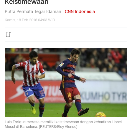
Keistimewaan
Putra Permata Tegar Idaman |
CNN Indonesia
Kamis, 18 Feb 2016 04:03 WIB
Luis Enrique merasa memiliki keistimewaan dengan kehadiran Lionel
Messi di Barcelona. (REUTERS/Eloy Alonso)