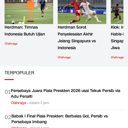
Herdman: Timnas
Herdman Sorot
Klok: Ind
Indonesia Butuh Ujian
Penyelesaian Akhir
Habis-ha
Jelang Singapura vs
Singapur
Olahraga
Indonesia
Jiwa
Olahraga
Olahraga
TERPOPULER
Persebaya Juara Piala Presiden 2026 usai Tekuk Persib via
0
1
Adu Penalti
Olahraga
•
dalam 3 jam
Babak I Final Piala Presiden: Berbalas Gol, Persib vs
0
2
Persebaya Imbang