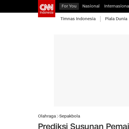
For You
Nasional
Internasiona
Timnas Indonesia
Piala Dunia
Olahraga
Sepakbola
Prediksi Susunan Pemai