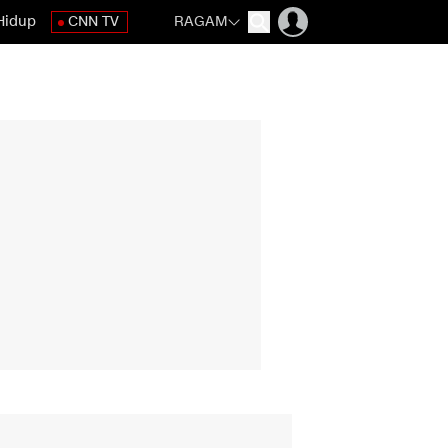
Hidup
CNN TV
RAGAM