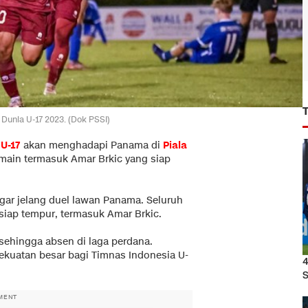
Dunia U-17 2023. (Dok PSSI)
U-17
akan menghadapi Panama di
Piala
emain termasuk Amar Brkic yang siap
gar jelang duel lawan Panama. Seluruh
siap tempur, termasuk Amar Brkic.
sehingga absen di laga perdana.
ekuatan besar bagi Timnas Indonesia U-
4
S
MENT