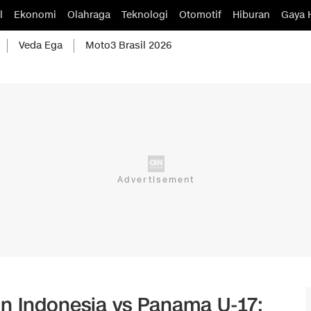
l
Ekonomi
Olahraga
Teknologi
Otomotif
Hiburan
Gaya 
Veda Ega
Moto3 Brasil 2026
n Indonesia vs Panama U-17: