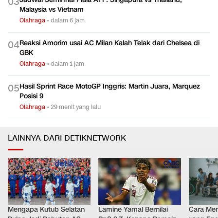
0
3
Malaysia vs Vietnam
Olahraga
•
dalam 6 jam
Reaksi Amorim usai AC Milan Kalah Telak dari Chelsea di
0
4
GBK
Olahraga
•
dalam 1 jam
Hasil Sprint Race MotoGP Inggris: Martin Juara, Marquez
0
5
Posisi 9
Olahraga
•
29 menit yang lalu
LAINNYA DARI DETIKNETWORK
Mengapa Kutub Selatan
Lamine Yamal Bernilai
Cara Men