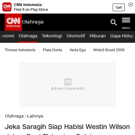
CNN Indonesia
Get
Find it on Play Store
Olahraga
MENU
konomi
Olahraga
Teknologi
Otomotif
Hiburan
Gaya Hidup
Timnas Indonesia
Piala Dunia
Veda Ega
Moto3 Brasil 2026
Olahraga
Lainnya
Jeka Saragih Siap Habisi Westin Wilson