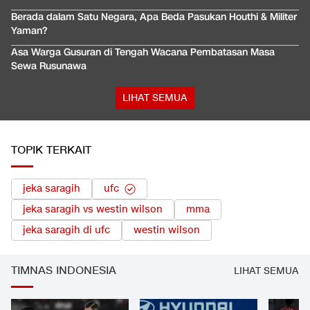
Berada dalam Satu Negara, Apa Beda Pasukan Houthi & Militer
Yaman?
Asa Warga Gusuran di Tengah Wacana Pembatasan Masa
Sewa Rusunawa
LIHAT SEMUA
TOPIK TERKAIT
jeka saragih
ufc
jeka saragih vs westin wilson
mma
jeka saragih di ufc
westin wilson
TIMNAS INDONESIA
LIHAT SEMUA