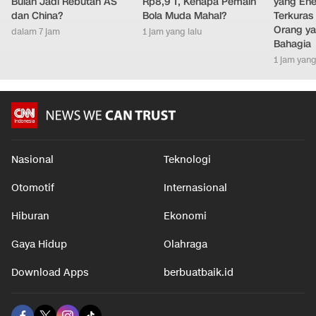
Bulan Jadi Rebutan AS
Rp8,9 T, Kenapa Pemain
yang Ene
dan China?
Bola Muda Mahal?
Terkuras
Orang ya
dalam 7 jam
1 jam yang lalu
Bahagia
1 jam yang
Nasional
Teknologi
Otomotif
Internasional
Hiburan
Ekonomi
Gaya Hidup
Olahraga
Download Apps
berbuatbaik.id