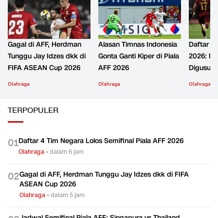
Gagal di AFF, Herdman
Alasan Timnas Indonesia
Daftar T
Tunggu Jay Idzes dkk di
Gonta Ganti Kiper di Piala
2026: Mit
FIFA ASEAN Cup 2026
AFF 2026
Digusur 
Olahraga
Olahraga
Olahraga
TERPOPULER
Daftar 4 Tim Negara Lolos Semifinal Piala AFF 2026
0
1
Olahraga
•
dalam 6 jam
Gagal di AFF, Herdman Tunggu Jay Idzes dkk di FIFA
0
2
ASEAN Cup 2026
Olahraga
•
dalam 5 jam
Jadwal Semifinal Piala AFF: Singapura vs Thailand,