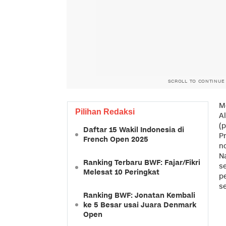
SCROLL TO CONTINUE
M
Pilihan Redaksi
A
(p
Daftar 15 Wakil Indonesia di
Pr
French Open 2025
n
N
Ranking Terbaru BWF: Fajar/Fikri
s
Melesat 10 Peringkat
p
se
Ranking BWF: Jonatan Kembali
ke 5 Besar usai Juara Denmark
Open