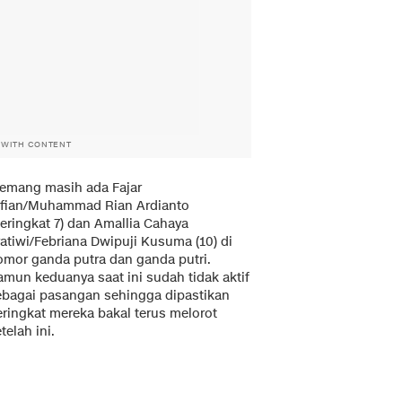
 WITH CONTENT
emang masih ada Fajar
lfian/Muhammad Rian Ardianto
eringkat 7) dan Amallia Cahaya
atiwi/Febriana Dwipuji Kusuma (10) di
omor ganda putra dan ganda putri.
amun keduanya saat ini sudah tidak aktif
ebagai pasangan sehingga dipastikan
eringkat mereka bakal terus melorot
telah ini.