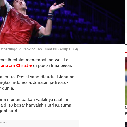
 tertinggi di ranking BWF saat ini. (Arsip PBSI)
i masih minim menempatkan wakil di
Jonatan Christie
di posisi lima besar.
l putra. Posisi yang diduduki Jonatan
ngkis Indonesia. Jonatan jadi satu-
r dunia.
nim menempatkan wakilnya saat ini.
da di 10 besar hanyalah Putri Kusuma
M
gal putri.
P
MENT