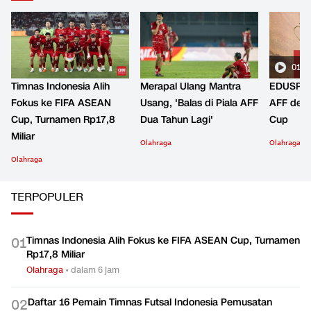
01:2
Timnas Indonesia Alih
Merapal Ulang Mantra
EDUSPOR
Fokus ke FIFA ASEAN
Usang, 'Balas di Piala AFF
AFF den
Cup, Turnamen Rp17,8
Dua Tahun Lagi'
Cup
Miliar
Olahraga
Olahraga
Olahraga
TERPOPULER
Timnas Indonesia Alih Fokus ke FIFA ASEAN Cup, Turnamen
0
1
Rp17,8 Miliar
Olahraga
•
dalam 6 jam
Daftar 16 Pemain Timnas Futsal Indonesia Pemusatan
0
2