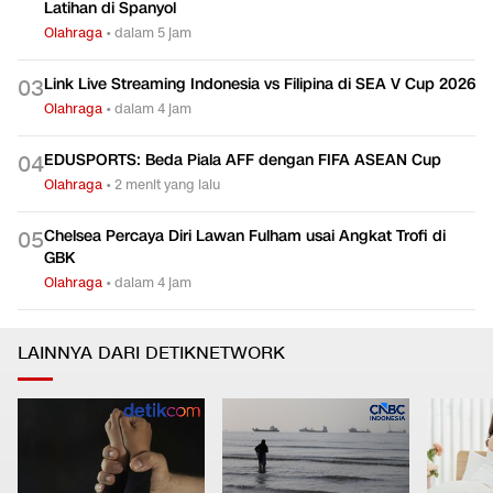
Latihan di Spanyol
Olahraga
•
dalam 5 jam
Link Live Streaming Indonesia vs Filipina di SEA V Cup 2026
0
3
Olahraga
•
dalam 4 jam
EDUSPORTS: Beda Piala AFF dengan FIFA ASEAN Cup
0
4
Olahraga
•
2 menit yang lalu
Chelsea Percaya Diri Lawan Fulham usai Angkat Trofi di
0
5
GBK
Olahraga
•
dalam 4 jam
LAINNYA DARI DETIKNETWORK