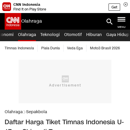
CNN Indonesia
Get
Find it on Play Store
Olahraga
MENU
konomi
Olahraga
Teknologi
Otomotif
Hiburan
Gaya Hidup
Timnas Indonesia
Piala Dunia
Veda Ega
Moto3 Brasil 2026
Olahraga
Sepakbola
Daftar Harga Tiket Timnas Indonesia U-