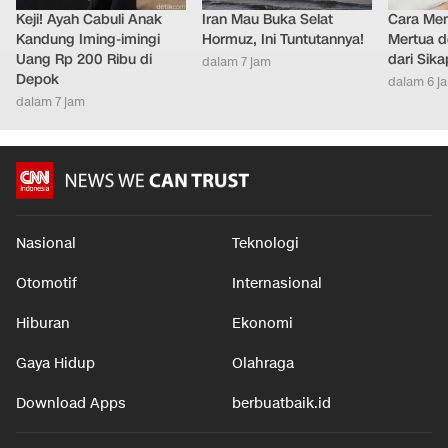
Keji! Ayah Cabuli Anak
Iran Mau Buka Selat
Cara Men
Kandung Iming-imingi
Hormuz, Ini Tuntutannya!
Mertua d
Uang Rp 200 Ribu di
dari Sik
dalam 7 jam
Depok
dalam 6 j
dalam 7 jam
Nasional
Teknologi
Otomotif
Internasional
Hiburan
Ekonomi
Gaya Hidup
Olahraga
Download Apps
berbuatbaik.id