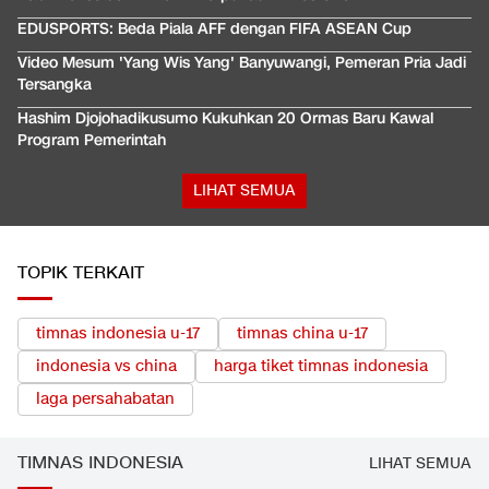
EDUSPORTS: Beda Piala AFF dengan FIFA ASEAN Cup
Video Mesum 'Yang Wis Yang' Banyuwangi, Pemeran Pria Jadi
Tersangka
Hashim Djojohadikusumo Kukuhkan 20 Ormas Baru Kawal
Program Pemerintah
LIHAT SEMUA
TOPIK TERKAIT
timnas indonesia u-17
timnas china u-17
indonesia vs china
harga tiket timnas indonesia
laga persahabatan
TIMNAS INDONESIA
LIHAT SEMUA