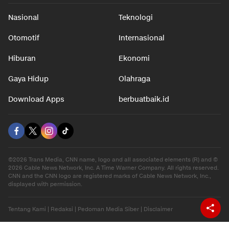
Nasional
Teknologi
Otomotif
Internasional
Hiburan
Ekonomi
Gaya Hidup
Olahraga
Download Apps
berbuatbaik.id
©2026 Trans Media, CNN name, logo and all associated elements (R) and ©
2026 Cable News Network, Inc. A Time Warner Company. All rights reserved.
CNN and the CNN logo are registered marks of Cable News Network, Inc.,
displayed with permission.
Tentang Kami
|
Redaksi
|
Pedoman Media Siber
|
Disclaimer