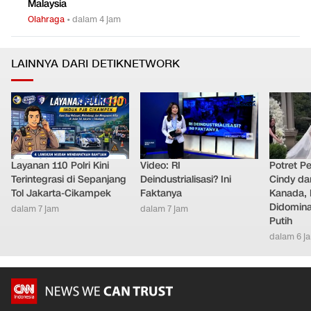
Malaysia
Olahraga
•
dalam 4 jam
LAINNYA DARI DETIKNETWORK
Layanan 110 Polri Kini
Video: RI
Potret Pe
Terintegrasi di Sepanjang
Deindustrialisasi? Ini
Cindy da
Tol Jakarta-Cikampek
Faktanya
Kanada, 
Didomina
dalam 7 jam
dalam 7 jam
Putih
dalam 6 j