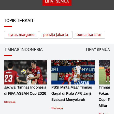
LIHAT SEMUA
TOPIK TERKAIT
cyrus margono
persija jakarta
bursa transfer
TIMNAS INDONESIA
LIHAT SEMUA
Jadwal Timnas Indonesia
PSSI Minta Maaf Timnas
Timnas I
di FIFA ASEAN Cup 2026
Gagal di Piala AFF, Janji
Fokus k
Evaluasi Menyeluruh
Cup, Tur
Olahraga
Miliar
Olahraga