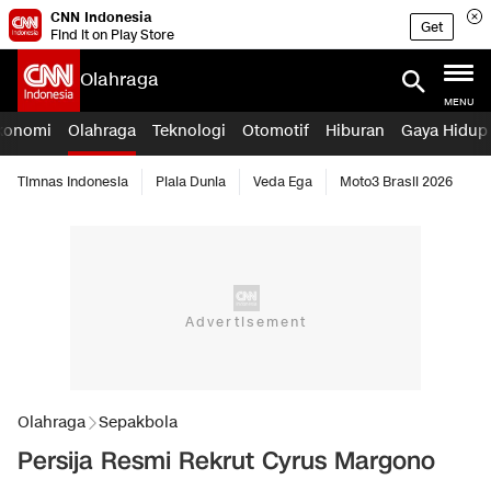
CNN Indonesia
Get
Find it on Play Store
Olahraga
MENU
konomi
Olahraga
Teknologi
Otomotif
Hiburan
Gaya Hidup
Timnas Indonesia
Piala Dunia
Veda Ega
Moto3 Brasil 2026
Olahraga
Sepakbola
Persija Resmi Rekrut Cyrus Margono