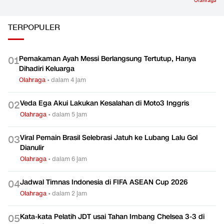
Olahraga
TERPOPULER
Pemakaman Ayah Messi Berlangsung Tertutup, Hanya
0
1
Dihadiri Keluarga
Olahraga
•
dalam 4 jam
Veda Ega Akui Lakukan Kesalahan di Moto3 Inggris
0
2
Olahraga
•
dalam 5 jam
Viral Pemain Brasil Selebrasi Jatuh ke Lubang Lalu Gol
0
3
Dianulir
Olahraga
•
dalam 6 jam
Jadwal Timnas Indonesia di FIFA ASEAN Cup 2026
0
4
Olahraga
•
dalam 2 jam
Kata-kata Pelatih JDT usai Tahan Imbang Chelsea 3-3 di
0
5