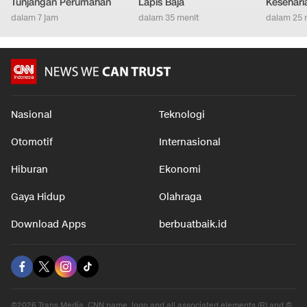
Tunjangan Perumahan
Lapis Baja
Kesehari
dalam 7 jam
dalam 35 menit
dalam 25 
Nasional
Teknologi
Otomotif
Internasional
Hiburan
Ekonomi
Gaya Hidup
Olahraga
Download Apps
berbuatbaik.id
©2026 Trans Media, CNN name, logo and all associated elements (R) and ©