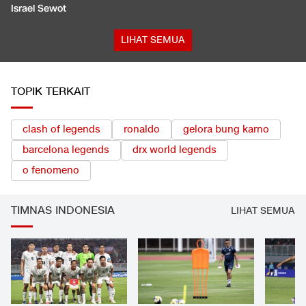
Israel Sewot
LIHAT SEMUA
TOPIK TERKAIT
clash of legends
ronaldo
gelora bung karno
barcelona legends
drx world legends
o fenomeno
TIMNAS INDONESIA
LIHAT SEMUA