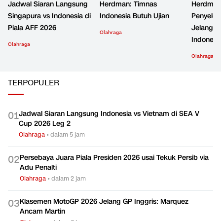
Jadwal Siaran Langsung
Herdman: Timnas
Herdman
Singapura vs Indonesia di
Indonesia Butuh Ujian
Penyeles
Piala AFF 2026
Jelang S
Olahraga
Indonesi
Olahraga
Olahraga
TERPOPULER
Jadwal Siaran Langsung Indonesia vs Vietnam di SEA V
0
1
Cup 2026 Leg 2
Olahraga
•
dalam 5 jam
Persebaya Juara Piala Presiden 2026 usai Tekuk Persib via
0
2
Adu Penalti
Olahraga
•
dalam 2 jam
Klasemen MotoGP 2026 Jelang GP Inggris: Marquez
0
3
Ancam Martin