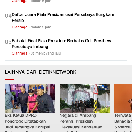
Olahraga
•
dalam 6 jam
Daftar Juara Piala Presiden usai Persebaya Bungkam
0
4
Persib
Olahraga
•
dalam 2 jam
Babak I Final Piala Presiden: Berbalas Gol, Persib vs
0
5
Persebaya Imbang
Olahraga
•
31 menit yang lalu
LAINNYA DARI DETIKNETWORK
Eks Ketua DPRD
Negara di Ambang
Ternyata
Ponorogo Ditetapkan
Perang, Presiden
Bahagia 
Jadi Tersangka Korupsi
Dievakuasi Kendaraan
5 Warna 