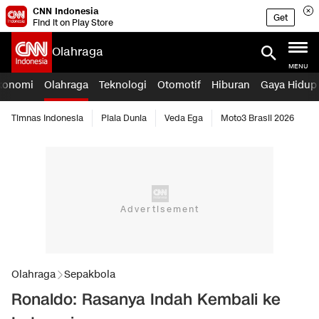
CNN Indonesia
Get
Find it on Play Store
Olahraga
MENU
konomi
Olahraga
Teknologi
Otomotif
Hiburan
Gaya Hidup
Timnas Indonesia
Piala Dunia
Veda Ega
Moto3 Brasil 2026
Olahraga
Sepakbola
Ronaldo: Rasanya Indah Kembali ke