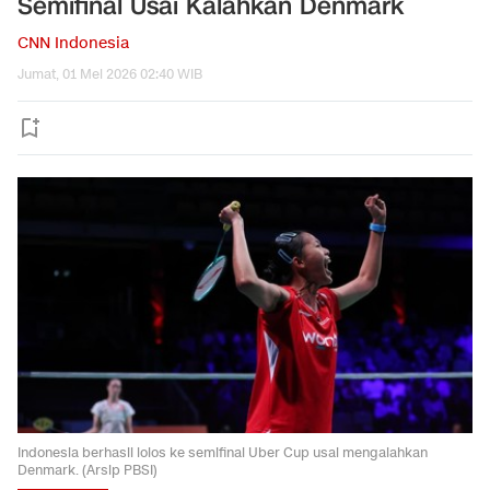
Semifinal Usai Kalahkan Denmark
CNN Indonesia
Jumat, 01 Mei 2026 02:40 WIB
Indonesia berhasil lolos ke semifinal Uber Cup usai mengalahkan
Denmark. (Arsip PBSI)