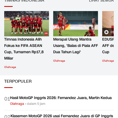
TIMNAS INDONESIA
LIHAT SEMUA
01:2
Timnas Indonesia Alih
Merapal Ulang Mantra
EDUSPOR
Fokus ke FIFA ASEAN
Usang, 'Balas di Piala AFF
AFF den
Cup, Turnamen Rp17,8
Dua Tahun Lagi'
Cup
Miliar
Olahraga
Olahraga
Olahraga
TERPOPULER
Hasil MotoGP Inggris 2026: Fernandez Juara, Martin Kedua
0
1
Olahraga
•
dalam 5 jam
Klasemen MotoGP 2026 usai Fernandez Juara di GP Inggris
0
2