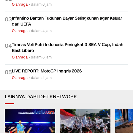
Olahraga
•
dalam 6 jam
Infantino Bantah Tuduhan Bayar Selingkuhan agar Keluar
0
3
dari UEFA
Olahraga
•
dalam 4 jam
Timnas Voli Putri Indonesia Peringkat 3 SEA V Cup, Indah
0
4
Best Libero
Olahraga
•
dalam 6 jam
LIVE REPORT: MotoGP Inggris 2026
0
5
Olahraga
•
dalam 4 jam
LAINNYA DARI DETIKNETWORK