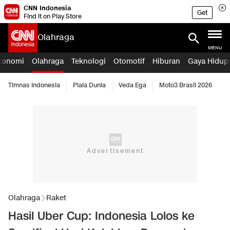
CNN Indonesia
Get
Find it on Play Store
Olahraga
MENU
konomi
Olahraga
Teknologi
Otomotif
Hiburan
Gaya Hidup
Timnas Indonesia
Piala Dunia
Veda Ega
Moto3 Brasil 2026
Olahraga
Raket
Hasil Uber Cup: Indonesia Lolos ke