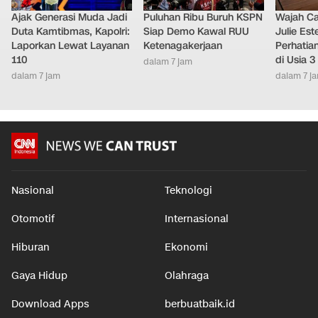
Ajak Generasi Muda Jadi
Puluhan Ribu Buruh KSPN
Wajah Ca
Duta Kamtibmas, Kapolri:
Siap Demo Kawal RUU
Julie Este
Laporkan Lewat Layanan
Ketenagakerjaan
Perhatian
110
di Usia 3
dalam 7 jam
dalam 7 jam
dalam 7 j
Nasional
Teknologi
Otomotif
Internasional
Hiburan
Ekonomi
Gaya Hidup
Olahraga
Download Apps
berbuatbaik.id