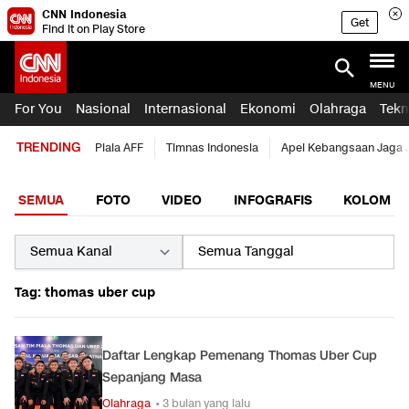
CNN Indonesia
Get
Find it on Play Store
MENU
For You
Nasional
Internasional
Ekonomi
Olahraga
Tekn
TRENDING
Piala AFF
Timnas Indonesia
Apel Kebangsaan Jaga 
SEMUA
FOTO
VIDEO
INFOGRAFIS
KOLOM
Tag: thomas uber cup
Daftar Lengkap Pemenang Thomas Uber Cup
Sepanjang Masa
Olahraga
• 3 bulan yang lalu