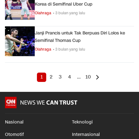
Korea di Semifinal Uber Cup
Olahraga
• 3 bulan yang lalu
Janji Prancis untuk Tak Berpuas Diri Lolos ke
Semifinal Thomas Cup
Olahraga
• 3 bulan yang lalu
1
2
3
4
...
10
Nasional
Teknologi
Otomotif
Internasional