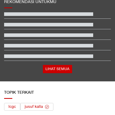
REKOMENDASI UNTUKMU
Kontroversi Wasit Batalkan Kartu Merah Pemain Singapura di
Piala AFF
Beda Nasib Kashmir yang Dikelola India vs Pakistan Jadi
Sorotan
Jangan Masukkan 7 Barang Ini ke Bagasi Pesawat
Hashim Djojohadikusumo Kukuhkan 20 Ormas Baru Kawal
Program Pemerintah
Trump-Netanyahu Mulai Retak, Israel Akan Perangi Iran
Sendirian?
Hasil Sprint Race MotoGP Inggris: Martin Juara, Marquez Posisi
9
LIHAT SEMUA
TOPIK TERKAIT