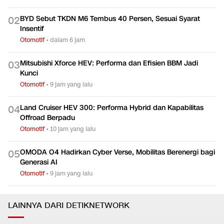
Land Cruiser Genap 75 Tahun, Toyota Bawa Dua Model Baru
0
1
ke GIIAS
Otomotif
•
dalam 4 jam
BYD Sebut TKDN M6 Tembus 40 Persen, Sesuai Syarat
0
2
Insentif
Otomotif
•
dalam 6 jam
Mitsubishi Xforce HEV: Performa dan Efisien BBM Jadi
0
3
Kunci
Otomotif
•
9 jam yang lalu
Land Cruiser HEV 300: Performa Hybrid dan Kapabilitas
0
4
Offroad Berpadu
Otomotif
•
10 jam yang lalu
OMODA O4 Hadirkan Cyber Verse, Mobilitas Berenergi bagi
0
5
Generasi AI
Otomotif
•
9 jam yang lalu