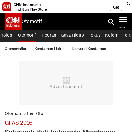
CNN Indonesia
Get
Find it on Play Store
Otomotif
MENU
knologi
Otomotif
Hiburan
Gaya Hidup
Fokus
Kolom
Terp
Grennovation
Kendaraan Listrik
Konversi Kendaraan
Otomotif
Tren Oto
GIIAS 2016