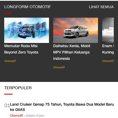
lcgc
jusuf kalla
LONGFORM OTOMOTIF
LIHAT SEMUA
Memutar Roda Misi
Daihatsu Xenia, Mobil
Enam De
Beyond Zero Toyota
MPV Pilihan Keluarga
Kuning C
Indonesia
Otomotif
Otomotif
Otomotif
TERPOPULER