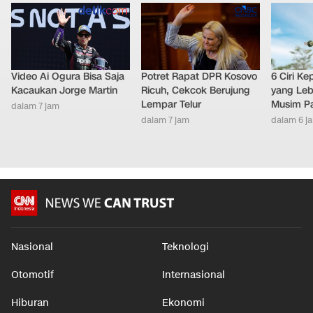
LAINNYA DARI DETIKNETWORK
Video Ai Ogura Bisa Saja
Potret Rapat DPR Kosovo
6 Ciri K
Kacaukan Jorge Martin
Ricuh, Cekcok Berujung
yang Leb
Lempar Telur
Musim P
dalam 7 jam
dalam 7 jam
dalam 6 j
Nasional
Teknologi