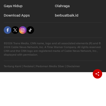
Otomotif
Internasional
Hiburan
Ekonomi
Gaya Hidup
Olahraga
Download Apps
berbuatbaik.id
©2026 Trans Media, CNN name, logo and all associated elements (R) and ©
2026 Cable News Network, Inc. A Time Warner Company. All rights reserved.
CNN and the CNN logo are registered marks of Cable News Network, Inc.,
displayed with permission.
Tentang Kami
|
Redaksi
|
Pedoman Media Siber
|
Disclaimer