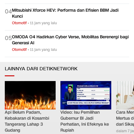
Mitsubishi Xforce HEV: Performa dan Efisien BBM Jadi
0
4
Kunci
Otomotif
•
11 jam yang lalu
OMODA O4 Hadirkan Cyber Verse, Mobilitas Berenergi bagi
0
5
Generasi AI
Otomotif
•
11 jam yang lalu
LAINNYA DARI DETIKNETWORK
Api Belum Padam,
Video: Isu Pemilihan
Cara Men
Kebakaran di Kosambi
Gubernur BI Jadi
Mertua d
Tangerang Lahap 3
Perhatian, Ini Efeknya ke
dari Sik
Gudang
Rupiah
dalam 7 j