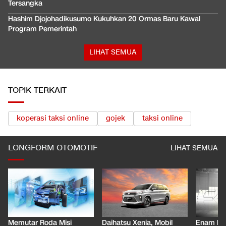
Tersangka
Hashim Djojohadikusumo Kukuhkan 20 Ormas Baru Kawal
Program Pemerintah
LIHAT SEMUA
TOPIK TERKAIT
koperasi taksi online
gojek
taksi online
LONGFORM OTOMOTIF
LIHAT SEMUA
Memutar Roda Misi
Daihatsu Xenia, Mobil
Enam De