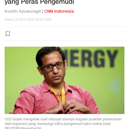
yang Peras Pengemudi
Kustin Ayuwuragil |
CNN Indonesia
Rabu, 22 Nov 2017 14:33 WIB
CEO Gojek mengelak saat ditanyai adanya dugaan praktek pemerasan
oleh koperasi yang menaungi mitra pengemudi taksi online (dok.
REUTERS/Beawiharta)