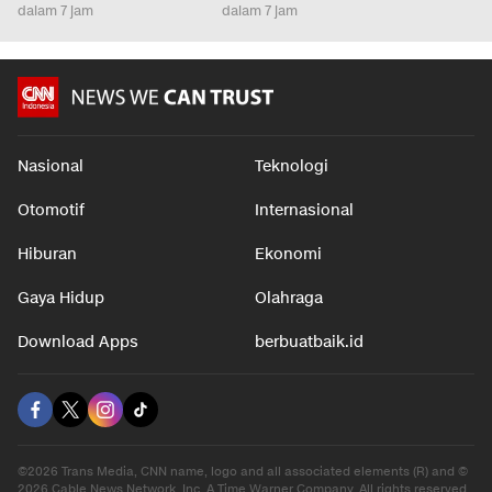
dalam 7 jam
dalam 7 jam
Nasional
Teknologi
Otomotif
Internasional
Hiburan
Ekonomi
Gaya Hidup
Olahraga
Download Apps
berbuatbaik.id
©2026 Trans Media, CNN name, logo and all associated elements (R) and ©
2026 Cable News Network, Inc. A Time Warner Company. All rights reserved.