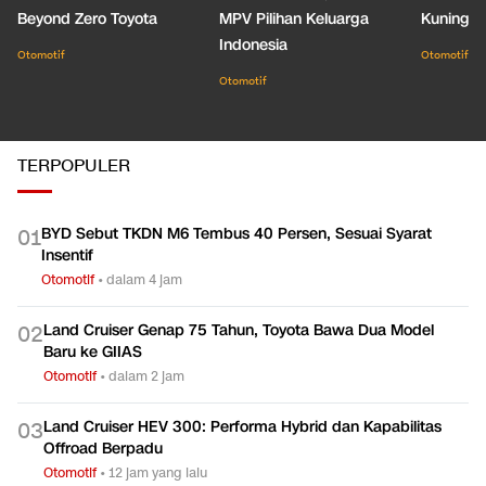
Beyond Zero Toyota
MPV Pilihan Keluarga
Kuning C
Indonesia
Otomotif
Otomotif
Otomotif
TERPOPULER
BYD Sebut TKDN M6 Tembus 40 Persen, Sesuai Syarat
0
1
Insentif
Otomotif
•
dalam 4 jam
Land Cruiser Genap 75 Tahun, Toyota Bawa Dua Model
0
2
Baru ke GIIAS
Otomotif
•
dalam 2 jam
Land Cruiser HEV 300: Performa Hybrid dan Kapabilitas
0
3
Offroad Berpadu
Otomotif
•
12 jam yang lalu