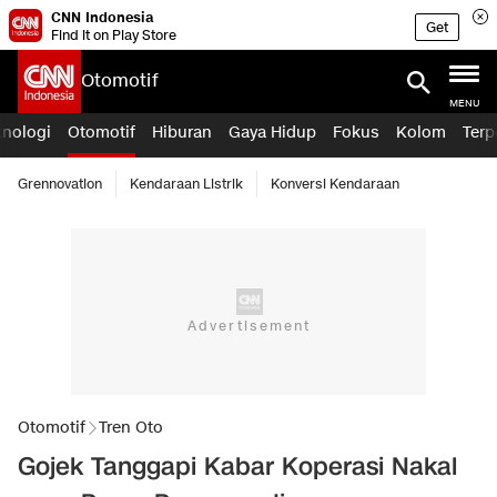
CNN Indonesia
Get
Find it on Play Store
Otomotif
MENU
knologi
Otomotif
Hiburan
Gaya Hidup
Fokus
Kolom
Terp
Grennovation
Kendaraan Listrik
Konversi Kendaraan
Otomotif
Tren Oto
Gojek Tanggapi Kabar Koperasi Nakal