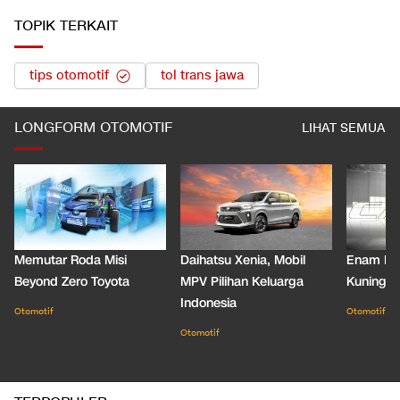
TOPIK TERKAIT
tips otomotif
tol trans jawa
LONGFORM OTOMOTIF
LIHAT SEMUA
Memutar Roda Misi
Daihatsu Xenia, Mobil
Enam De
Beyond Zero Toyota
MPV Pilihan Keluarga
Kuning C
Indonesia
Otomotif
Otomotif
Otomotif