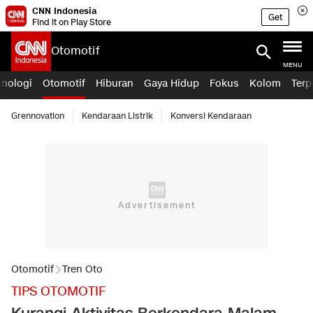
CNN Indonesia
Get
Find it on Play Store
Otomotif
MENU
knologi
Otomotif
Hiburan
Gaya Hidup
Fokus
Kolom
Terp
Grennovation
Kendaraan Listrik
Konversi Kendaraan
Otomotif
Tren Oto
TIPS OTOMOTIF