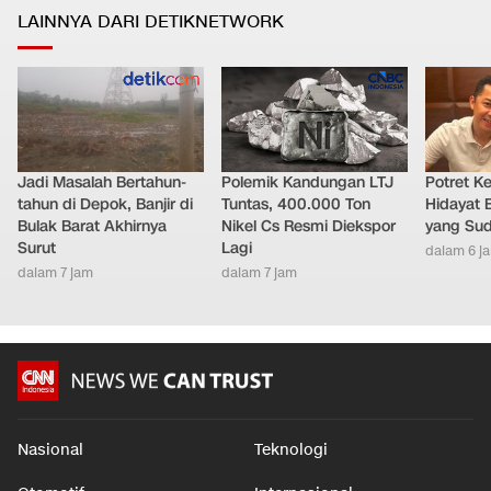
LAINNYA DARI DETIKNETWORK
Jadi Masalah Bertahun-
Polemik Kandungan LTJ
Potret K
tahun di Depok, Banjir di
Tuntas, 400.000 Ton
Hidayat 
Bulak Barat Akhirnya
Nikel Cs Resmi Diekspor
yang Sud
Surut
Lagi
dalam 6 j
dalam 7 jam
dalam 7 jam
Nasional
Teknologi