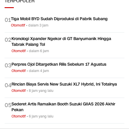
TERPOPULER
Tiga Mobil BYD Sudah Diproduksi di Pabrik Subang
0
1
Otomotif
•
dalam 3 jam
Kronologi Xpander Ngekor di GT Banyumanik Hingga
0
2
Tabrak Palang Tol
Otomotif
•
dalam 6 jam
Perpres Ojol Ditargetkan Rilis Sebelum 17 Agustus
0
3
Otomotif
•
dalam 4 jam
Rincian Biaya Servis New Suzuki XL7 Hybrid, Ini Totalnya
0
4
Otomotif
•
8 jam yang lalu
Sederet Artis Ramaikan Booth Suzuki GIIAS 2026 Akhir
0
5
Pekan
Otomotif
•
6 jam yang lalu