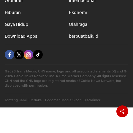
Otomotif
Internasional
Hiburan
Ekonomi
Gaya Hidup
Olahraga
Download Apps
berbuatbaik.id
©2026 Trans Media, CNN name, logo and all associated elements (R) and ©
2026 Cable News Network, Inc. A Time Warner Company. All rights reserved.
CNN and the CNN logo are registered marks of Cable News Network, Inc.,
displayed with permission.
Tentang Kami
|
Redaksi
|
Pedoman Media Siber
|
Disclaimer