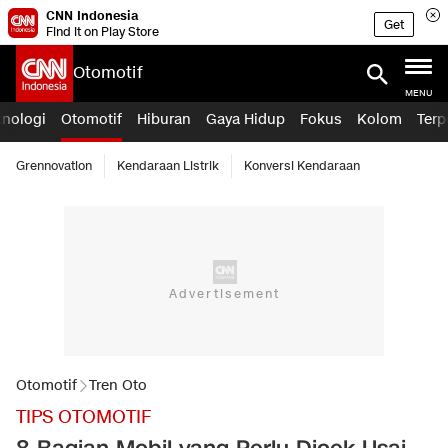
CNN Indonesia
Get
Find it on Play Store
Otomotif
MENU
knologi
Otomotif
Hiburan
Gaya Hidup
Fokus
Kolom
Terp
Grennovation
Kendaraan Listrik
Konversi Kendaraan
Otomotif
Tren Oto
TIPS OTOMOTIF