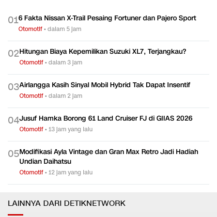
6 Fakta Nissan X-Trail Pesaing Fortuner dan Pajero Sport
0
1
Otomotif
•
dalam 5 jam
Hitungan Biaya Kepemilikan Suzuki XL7, Terjangkau?
0
2
Otomotif
•
dalam 3 jam
Airlangga Kasih Sinyal Mobil Hybrid Tak Dapat Insentif
0
3
Otomotif
•
dalam 2 jam
Jusuf Hamka Borong 61 Land Cruiser FJ di GIIAS 2026
0
4
Otomotif
•
13 jam yang lalu
Modifikasi Ayla Vintage dan Gran Max Retro Jadi Hadiah
0
5
Undian Daihatsu
Otomotif
•
12 jam yang lalu
LAINNYA DARI DETIKNETWORK