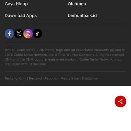
Gaya Hidup
Olahraga
Download Apps
berbuatbaik.id
©2026 Trans Media, CNN name, logo and all associated elements (R) and ©
2026 Cable News Network, Inc. A Time Warner Company. All rights reserved.
CNN and the CNN logo are registered marks of Cable News Network, Inc.,
displayed with permission.
Tentang Kami
|
Redaksi
|
Pedoman Media Siber
|
Disclaimer