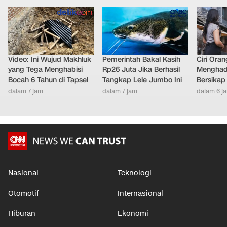
Video: Ini Wujud Makhluk
Pemerintah Bakal Kasih
Ciri Oran
yang Tega Menghabisi
Rp26 Juta Jika Berhasil
Menghad
Bocah 6 Tahun di Tapsel
Tangkap Lele Jumbo Ini
Bersikap
dalam 7 jam
dalam 7 jam
dalam 6 j
Nasional
Teknologi
Otomotif
Internasional
Hiburan
Ekonomi