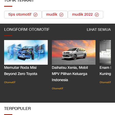
TOPIK TERKAIT
tips otomotif
mudik
mudik 2022
LONGFORM OTOMOTIF
LIHAT SEMUA
Memutar Roda Misi
Daihatsu Xenia, Mobil
Enam De
Beyond Zero Toyota
MPV Pilihan Keluarga
Kuning C
Indonesia
Otomotif
Otomotif
Otomotif
TERPOPULER