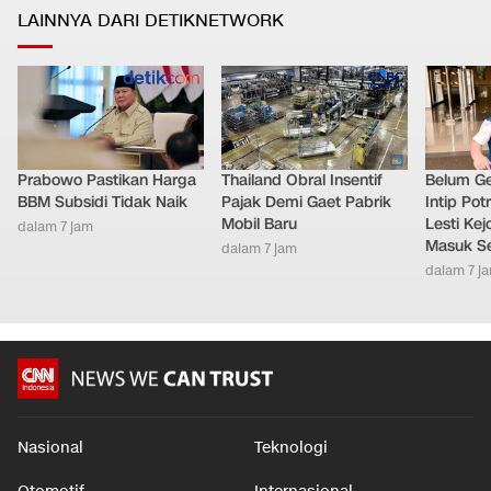
LAINNYA DARI DETIKNETWORK
Prabowo Pastikan Harga
Thailand Obral Insentif
Belum Ge
BBM Subsidi Tidak Naik
Pajak Demi Gaet Pabrik
Intip Pot
Mobil Baru
Lesti Ke
dalam 7 jam
Masuk S
dalam 7 jam
dalam 7 j
Nasional
Teknologi