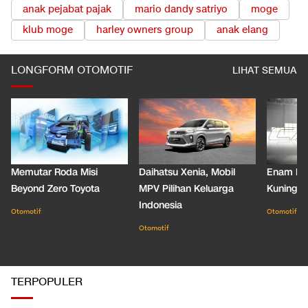
anak pejabat pajak
mario dandy satriyo
moge
klub moge
harley owners group
anak elang
LONGFORM OTOMOTIF
LIHAT SEMUA
Memutar Roda Misi
Daihatsu Xenia, Mobil
Enam De
Beyond Zero Toyota
MPV Pilihan Keluarga
Kuning C
Indonesia
Otomotif
Otomotif
Otomotif
TERPOPULER