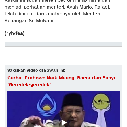
Kasus ini sudah merembet ke mana-mana dan
menjadi perhatian menteri. Ayah Mario, Rafael,
telah dicopot dari jabatannya oleh Menteri
Keuangan Sri Mulyani.
(ryh/fea)
Saksikan Video di Bawah Ini:
Curhat Prabowo Naik Maung: Bocor dan Bunyi
'Geredek-geredek'