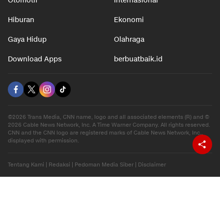
Otomotif
Internasional
Hiburan
Ekonomi
Gaya Hidup
Olahraga
Download Apps
berbuatbaik.id
©2026 Trans Media, CNN name, logo and all associated elements (R) and ©
2026 Cable News Network, Inc. A Time Warner Company. All rights reserved.
CNN and the CNN logo are registered marks of Cable News Network, Inc.,
displayed with permission.
Tentang Kami
|
Redaksi
|
Pedoman Media Siber
|
Disclaimer