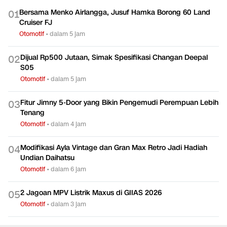
Bersama Menko Airlangga, Jusuf Hamka Borong 60 Land
0
1
Cruiser FJ
Otomotif
•
dalam 5 jam
Dijual Rp500 Jutaan, Simak Spesifikasi Changan Deepal
0
2
S05
Otomotif
•
dalam 5 jam
Fitur Jimny 5-Door yang Bikin Pengemudi Perempuan Lebih
0
3
Tenang
Otomotif
•
dalam 4 jam
Modifikasi Ayla Vintage dan Gran Max Retro Jadi Hadiah
0
4
Undian Daihatsu
Otomotif
•
dalam 6 jam
2 Jagoan MPV Listrik Maxus di GIIAS 2026
0
5
Otomotif
•
dalam 3 jam