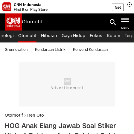
CNN Indonesia
Get
Find it on Play Store
Otomotif
MENU
knologi
Otomotif
Hiburan
Gaya Hidup
Fokus
Kolom
Terp
Grennovation
Kendaraan Listrik
Konversi Kendaraan
Otomotif
Tren Oto
HOG Anak Elang Jawab Soal Stiker