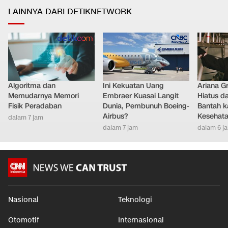
LAINNYA DARI DETIKNETWORK
Algoritma dan
Ini Kekuatan Uang
Ariana G
Memudarnya Memori
Embraer Kuasai Langit
Hiatus da
Fisik Peradaban
Dunia, Pembunuh Boeing-
Bantah k
Airbus?
Kesehat
dalam 7 jam
dalam 7 jam
dalam 6 j
Nasional
Teknologi
Otomotif
Internasional