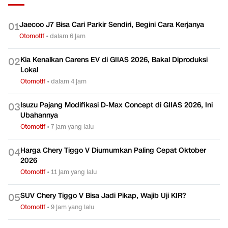
Jaecoo J7 Bisa Cari Parkir Sendiri, Begini Cara Kerjanya
0
1
Otomotif
•
dalam 6 jam
Kia Kenalkan Carens EV di GIIAS 2026, Bakal Diproduksi
0
2
Lokal
Otomotif
•
dalam 4 jam
Isuzu Pajang Modifikasi D-Max Concept di GIIAS 2026, Ini
0
3
Ubahannya
Otomotif
•
7 jam yang lalu
Harga Chery Tiggo V Diumumkan Paling Cepat Oktober
0
4
2026
Otomotif
•
11 jam yang lalu
SUV Chery Tiggo V Bisa Jadi Pikap, Wajib Uji KIR?
0
5
Otomotif
•
9 jam yang lalu