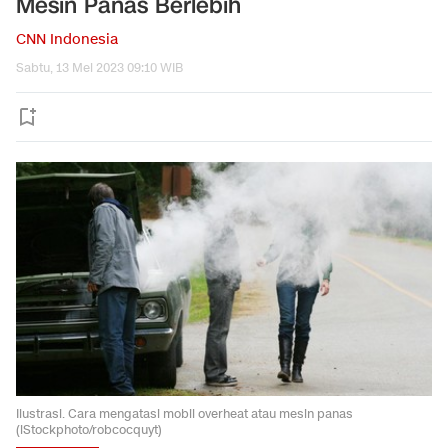
Mesin Panas Berlebih
CNN Indonesia
Sabtu, 13 Mei 2023 09:10 WIB
Ilustrasi. Cara mengatasi mobil overheat atau mesin panas
(iStockphoto/robcocquyt)