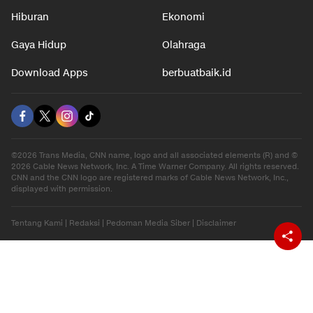
Hiburan
Ekonomi
Gaya Hidup
Olahraga
Download Apps
berbuatbaik.id
©2026 Trans Media, CNN name, logo and all associated elements (R) and ©
2026 Cable News Network, Inc. A Time Warner Company. All rights reserved.
CNN and the CNN logo are registered marks of Cable News Network, Inc.,
displayed with permission.
Tentang Kami
|
Redaksi
|
Pedoman Media Siber
|
Disclaimer