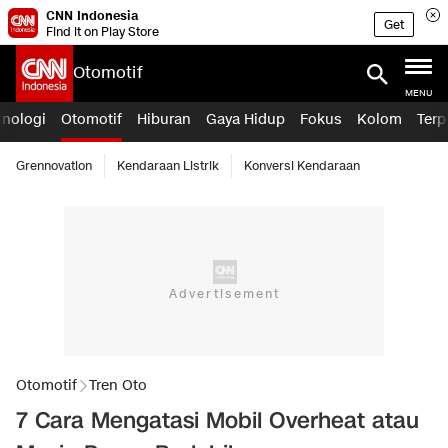
CNN Indonesia
Get
Find it on Play Store
Otomotif
MENU
knologi
Otomotif
Hiburan
Gaya Hidup
Fokus
Kolom
Terp
Grennovation
Kendaraan Listrik
Konversi Kendaraan
Otomotif
Tren Oto
7 Cara Mengatasi Mobil Overheat atau